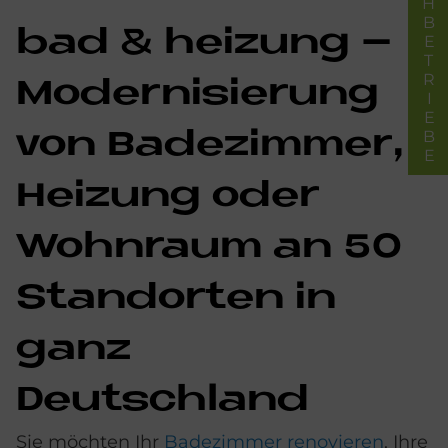
FACHBETRIEBE
bad & hei­zung –
Mo­der­ni­sie­rung
von Ba­de­zim­mer,
Hei­zung oder
Wohn­raum an 50
Stand­or­ten in
ganz
Deutschland
Sie möchten Ihr
Badezimmer renovieren
, Ihre