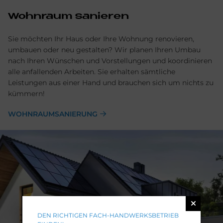
Wohn­raum sa­nie­ren
Sie möchten Ihr Haus oder Ihre Wohnung renovieren,
umbauen oder neu gestalten? Wir planen Ihren Umbau
nach Ihren Wünschen und Vorstellungen und koordinieren
alle anfallenden Arbeiten. Sie erhalten sämtliche
Leistungen aus einer Hand und brauchen sich um nichts zu
kümmern!
WOHNRAUMSANIERUNG
DEN RICHTIGEN FACH-HANDWERKSBETRIEB