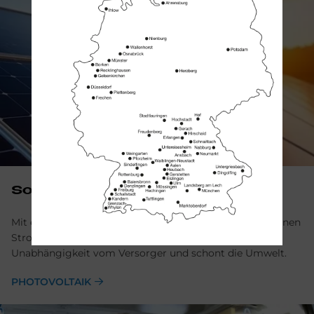
So­lar­strom
Mit einer Photovoltaik-Anlage erzeugt man seinen eigenen
Strom. Das senkt die Energiekosten, erhöht die
Unabhängigkeit vom Versorger und schont die Umwelt.
PHOTOVOLTAIK