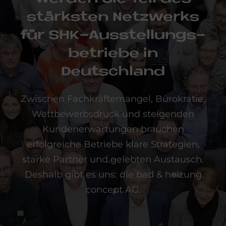
stärk­sten Netz­wer­ks
für SHK-Aus­stel­lungs­
be­trie­be in
Deutschland
Zwischen Fachkräftemangel, Bürokratie,
Wettbewerbsdruck und steigenden
Kundenerwartungen brauchen
erfolgreiche Betriebe klare Strategien,
starke Partner und gelebten Austausch.
Deshalb gibt es uns: die bad & heizung
concept AG.