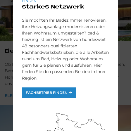
FINDEN!
starkes Netzwerk
Sie möchten Ihr Badezimmer renovieren,
Ihre Heizungsanlage modernisieren oder
Ihren Wohnraum umgestalten? bad &
heizung ist ein Netzwerk von bundesweit
48 besonders qualifizierten
Elek­tro­tech­nik
Fachhandwerksbetrieben, die alle Arbeiten
rund um Bad, Heizung oder Wohnraum
Ob Installation von Wärmepumpen, Photovoltaik-Anlagen,
gern für Sie planen und ausführen. Hier
Batteriespeicher oder Ladestation (Wallbox), ob Smart
finden Sie den passenden Betrieb in Ihrer
Home oder klassische Elektroinstallation. Wir kümmern
Region.
uns um das Energiemanagement Ihres Hauses!
FACHBETRIEB FINDEN
ELEKTROTECHNIK