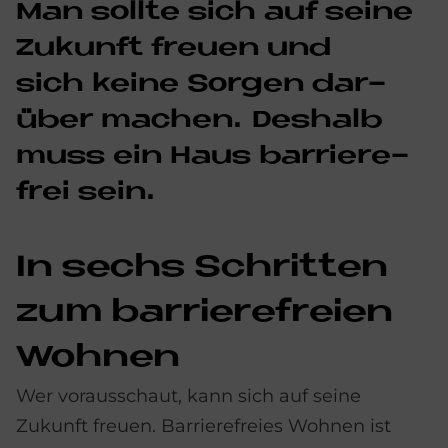
Man soll­te sich auf sei­ne
Zu­kun­ft freu­en und
sich kei­ne Sor­gen dar­
über ma­chen. Des­halb
muss ein Haus bar­rie­re­
frei sein.
In sechs Schrit­ten
zum bar­rie­re­frei­en
Woh­nen
Wer vorausschaut, kann sich auf seine
Zukunft freuen. Barrierefreies Wohnen ist