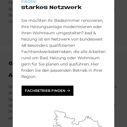
FINDEN!
Festpreis- und Termingarantie, das alle gewünschten
starkes Netzwerk
Ausführungen und Elemente beinhaltet. Damit ist die
Basis für die Ver­wirklichung Ihres barrierefreien
Sie möchten Ihr Badezimmer renovieren,
Umbaus gelegt.
Ihre Heizungsanlage modernisieren oder
Ihren Wohnraum umgestalten? bad &
heizung ist ein Netzwerk von bundesweit
48 besonders qualifizierten
Fachhandwerksbetrieben, die alle Arbeiten
rund um Bad, Heizung oder Wohnraum
6
gern für Sie planen und ausführen. Hier
finden Sie den passenden Betrieb in Ihrer
Auf­trags­er­tei­lung
Region.
Wir besprechen mit Ihnen die fertige Planung und das
FACHBETRIEB FINDEN
Angebot für Ihren Umbau. Dann erteilen Sie unserem
Spezialisten-Team den Auftrag für die Umsetzung.
Nach Auftragserteilung werden alle Zeichnungen und
Pläne an Sie übergeben – unsere Experten kümmern
sich um die reibungslose Umsetzung.