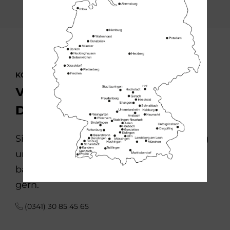
KONTAKTIEREN SIE UNS!
Vom Keller bis zum
Dachboden
Sie möchten Ihr Haus oder Ihre Wohnung
umgestalten? Die Umbau-Experten der
bad & heizung Fachbetriebe beraten Sie
gern.
(0341) 30 85 45 65