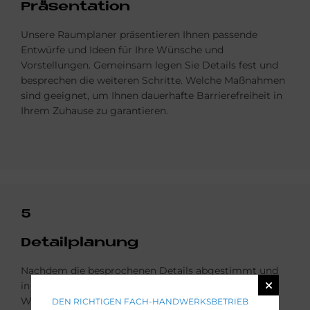
Prä­sen­ta­ti­on
Unsere Raumplaner präsentieren Ihnen passende
Entwürfe und Ideen für Ihre Wünsche und
Vorstellungen. Gemeinsam legen Sie Details fest und
besprechen die weiteren Schritte. Welche Maßnahmen
sind geeignet, um Ihnen dauerhafte Barrierefreiheit in
Ihrem Zuhause zu garantieren.
5
De­tail­pla­nung
Nachdem die besprochenen Details abgestimmt und
in die Planung eingeflossen sind, erstellt Ihr
Wohnraumgestalter nun ein konkretes Angebot mit
DEN RICHTIGEN FACH-HANDWERKSBETRIEB