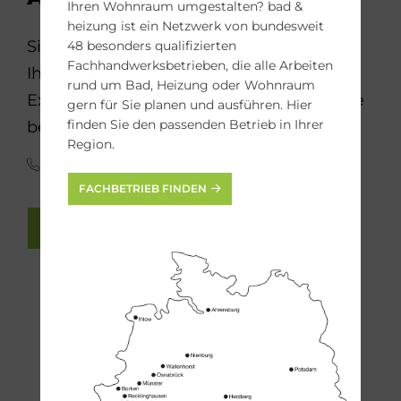
Ihren Wohnraum umgestalten? bad &
heizung ist ein Netzwerk von bundesweit
Sie möchten Ihr Bad, Ihre Heizung oder
48 besonders qualifizierten
Fachhandwerksbetrieben, die alle Arbeiten
Ihren Wohnraum modernisieren? Die
rund um Bad, Heizung oder Wohnraum
Experten der bad & heizung Fachbetriebe
gern für Sie planen und ausführen. Hier
finden Sie den passenden Betrieb in Ihrer
beraten Sie gern.
Region.
(0341) 30 85 45 65
FACHBETRIEB FINDEN
FACH-HANDWERKER FINDEN