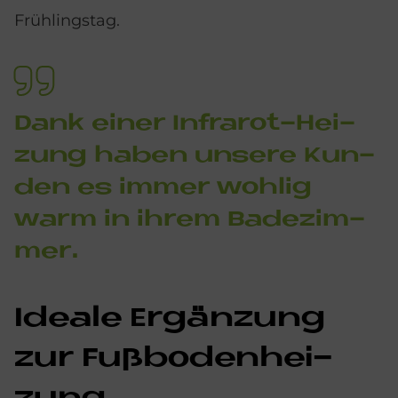
Frühlingstag.
Dank ei­ner In­fra­rot-Hei­
zung ha­ben un­se­re Kun­
den es im­mer woh­lig
warm in ih­rem Ba­de­zim­
mer.
Idea­le Er­gän­zung
zur Fuß­bo­den­hei­