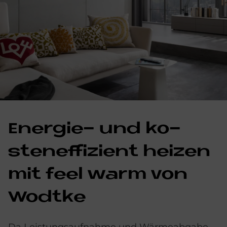
En­er­gie- und ko­
sten­ef­fi­zi­ent hei­zen
mit feel warm von
Wodtke
Da Leistungsaufnahme und Wärmeabgabe