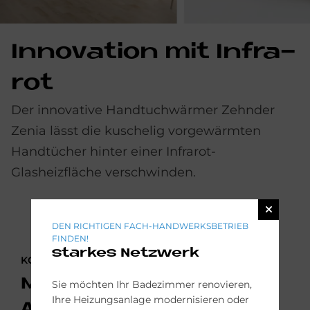
In­no­va­ti­on mit In­fra­
rot
Der innovative Handtuchwärmer Zehnder
Zenia lässt die kuschelig vorgewärmten
Handtücher hinter einer Infrarot-
Glasheizfläche verschwinden.
DEN RICHTIGEN FACH-HANDWERKSBETRIEB
FINDEN!
starkes Netzwerk
KONTAKTIEREN SIE UNS!
Modernisierungs-
Sie möchten Ihr Badezimmer renovieren,
Ihre Heizungsanlage modernisieren oder
Anfrage