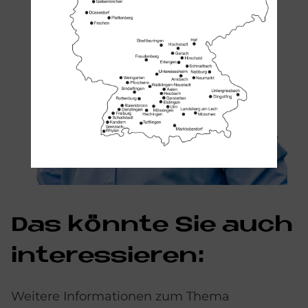
Das könn­te Sie auch
in­ter­es­sie­ren:
Weitere Informationen zum Thema