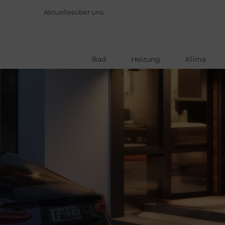
Aktuelles
über uns
Bad
Heizung
Klima
Direkt
zum
Inhalt