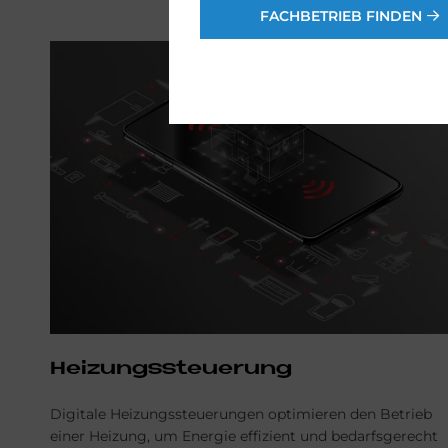
FACHBETRIEB FINDEN
Hei­zungs­steue­rung
Digitale Heizungssteuerungen optimieren den Betrieb
einer Heizung, um Energie effizient und bedarfsgerecht