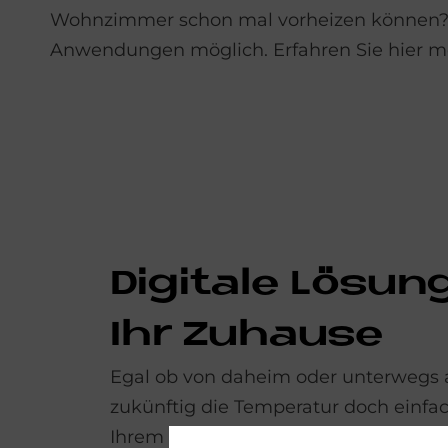
Wohnzimmer schon mal vorheizen können? 
Anwendungen möglich. Erfahren Sie hier me
Di­gi­ta­le Lö­sun
Ihr Zu­hau­se
Egal ob von daheim oder unterwegs a
zukünftig die Temperatur doch einfa
Ihrem Smartphone, oder lassen Sie d