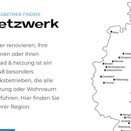
or Wasser
ehlt.
SBETRIEB FINDEN!
Netzwerk
elne Beispiele
ichen
rt Home
r renovieren, Ihre
beraten Sie
ren oder Ihren
Lösungen auf,
 & heizung ist ein
rnis und Luxus
48 besonders
sbetrieben, die alle
izung oder Wohnraum
führen. Hier finden Sie
hrer Region.