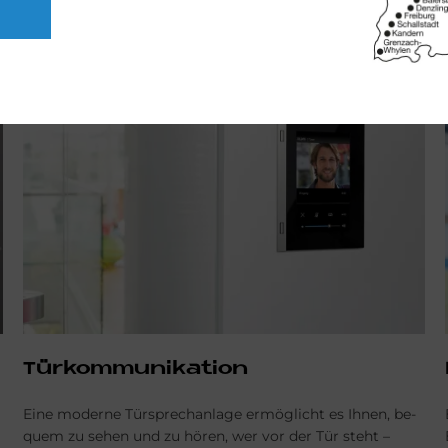
Tür­kom­mu­ni­ka­ti­on
Eine moderne Türsprechanlage er­mög­licht es Ihnen, be­
quem zu sehen und zu hören, wer vor der Tür steht –