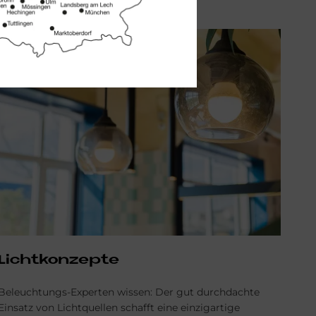
Licht­kon­zep­te
Beleuchtungs-Experten wissen: Der gut durchdachte
Einsatz von Lichtquellen schafft eine einzigartige