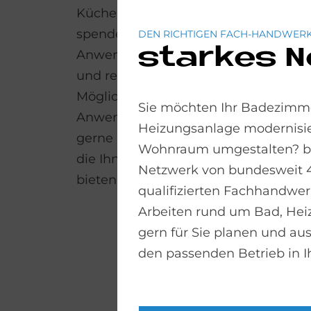
Küchenarmatur durch einen Fußsens
spenden, wenn Ihnen eine frei Hand f
DEN RICHTIGEN FACH-HANDWERK
starkes 
Anwendungen wie diese sind nur einz
und reichen nicht aus, um die zahlre
Möglichkeiten aufzuzeigen, die Sma
Sie möchten Ihr Badezimme
Anwendungen heute darstellen. Wir 
Heizungsanlage modernisie
gerne und zeigen Ihnen individuelle 
Wohnraum umgestalten? bad
die Ihnen am meisten Komfort, Erspa
Netzwerk von bundesweit 
bieten!
qualifizierten Fachhandwerk
Arbeiten rund um Bad, He
gern für Sie planen und aus
den passenden Betrieb in I