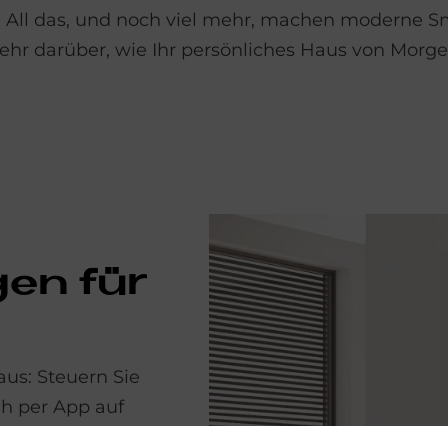
All das, und noch viel mehr, machen moderne 
hr darüber, wie Ihr persönliches Haus von Morg
­gen für
us: Steuern Sie
ch per App auf
ie