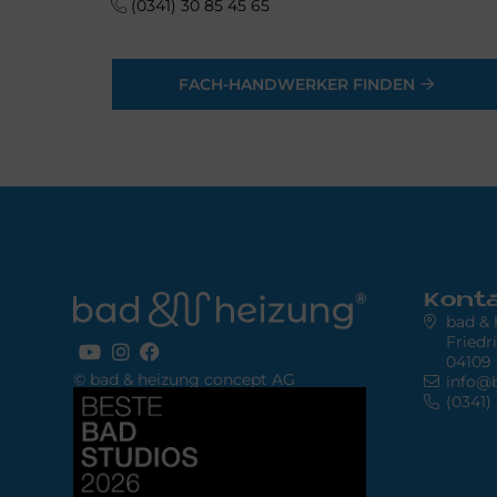
(0341) 30 85 45 65
FACH-HANDWERKER FINDEN
Kont
bad &
Friedr
04109 
© bad & heizung concept AG
info@
Bild
(0341)