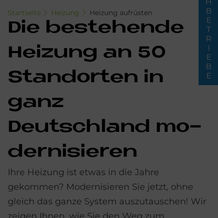
FACHBETRIEBE
Startseite
Heizung
Heizung aufrüsten
Die be­stehen­de
Hei­zung an 50
Stand­or­ten in
ganz
Deutschland mo­
der­ni­sie­ren
Ihre Heizung ist etwas in die Jahre
gekommen? Modernisieren Sie jetzt, ohne
gleich das ganze System auszutauschen! Wir
zeigen Ihnen, wie Sie den Weg zum