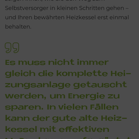
Selbstversorger in kleinen Schritten gehen –
und Ihren bewährten Heizkessel erst einmal
behalten.
Es muss nicht im­mer
gleich die kom­plet­te Hei­
zungs­an­la­ge ge­tau­scht
wer­den, um En­er­gie zu
spa­ren. In vie­len Fäl­len
kann der gute alte Heiz­
kes­sel mit ef­fek­ti­ven