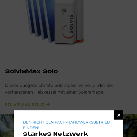
Sol­vis­Max Solo
Dieser ausgezeichnete Solarspeicher verbindet den
vorhandenen Heizkessel mit einer Solaranlage.
SOLVISMAX SOLO
DEN RICHTIGEN FACH-HANDWERKSBETRIEB
FINDEN!
starkes Netzwerk