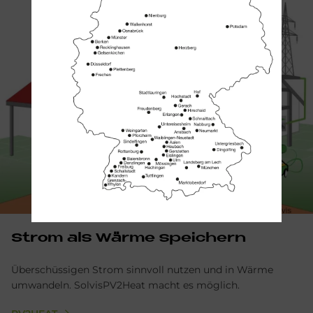
Strom als Wär­me spei­chern
Überschüssigen Strom sinnvoll nutzen und in Wärme
umwandeln. SolvisPV2Heat macht es möglich.