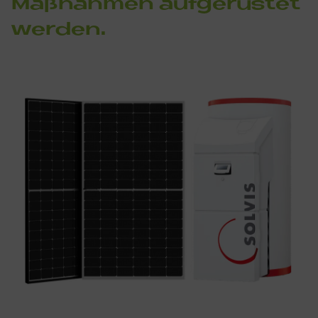
Maß­nah­men auf­ge­rü­stet
wer­den.