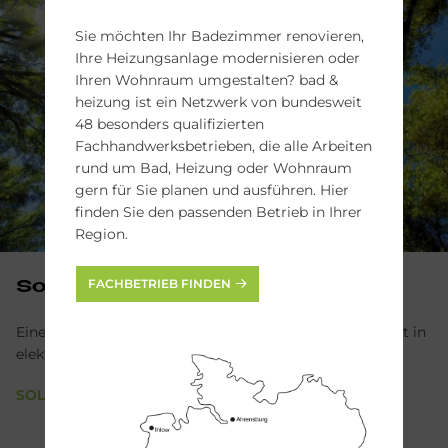
Sie möchten Ihr Badezimmer renovieren,
Ihre Heizungsanlage modernisieren oder
Ihren Wohnraum umgestalten? bad &
heizung ist ein Netzwerk von bundesweit
48 besonders qualifizierten
Fachhandwerksbetrieben, die alle Arbeiten
rund um Bad, Heizung oder Wohnraum
gern für Sie planen und ausführen. Hier
finden Sie den passenden Betrieb in Ihrer
Region.
FACHBETRIEB FINDEN
Son­nen­en­er­gie nut­zen
Eine Photovoltaik-Anlage wandelt Sonnenenergie direkt in
elektrischen Strom um.
SOLARWÄRME