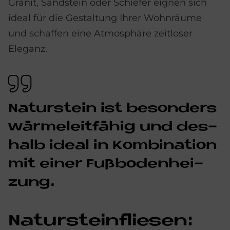
Granit, Sandstein oder Schiefer eignen sich
ideal für die Gestaltung Ihrer Wohnräume
und schaffen eine Atmosphäre zeitloser
Eleganz.
Na­tur­stein ist be­son­ders
wär­me­leit­fä­hig und des­
halb ide­al in Kom­bi­na­ti­on
mit ei­ner
Fuß­bo­den­hei­
zung
.
Na­tur­stein­flie­sen: