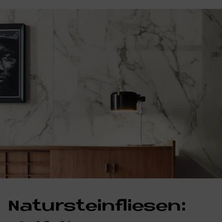
Na­tur­stein­flie­sen: