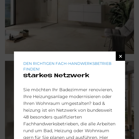
DEN RICHTIGEN FACH-HANDWERKSBETRIEB
FINDEN!
starkes Netzwerk
Sie möchten Ihr Badezimmer renovieren,
Ihre Heizungsanlage modernisieren oder
Ihren Wohnraum umgestalten? bad &
heizung ist ein Netzwerk von bundesweit
48 besonders qualifizierten
Fachhandwerksbetrieben, die alle Arbeiten
rund um Bad, Heizung oder Wohnraum
gern für Sie planen und ausführen. Hier