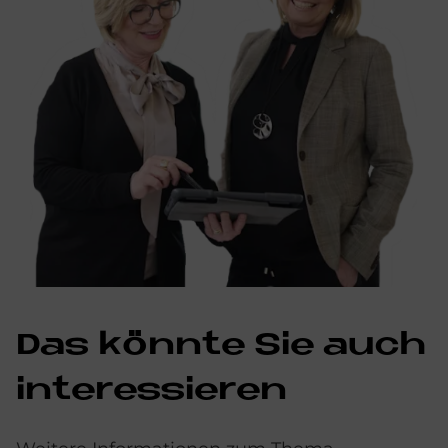
Das könn­te Sie auch
in­ter­es­sie­ren