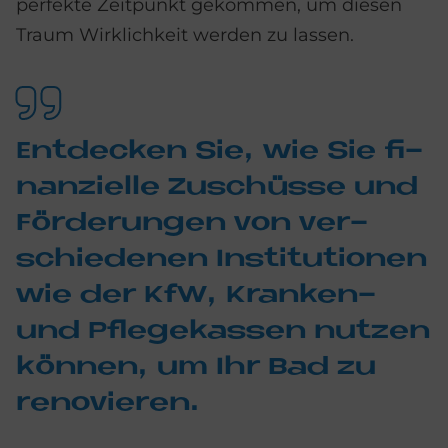
perfekte Zeitpunkt gekommen, um diesen
Traum Wirklichkeit werden zu lassen.
Ent­decken Sie, wie Sie fi­
nan­zi­el­le Zu­schüs­se und
För­de­run­gen von ver­
schie­de­nen In­sti­tu­tio­nen
wie der KfW, Kran­ken-
und Pfle­ge­kas­sen nut­zen
kön­nen, um Ihr Bad zu
re­no­vie­ren.