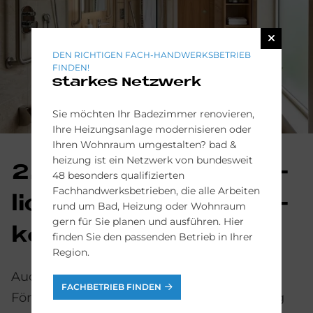
DEN RICHTIGEN FACH-HANDWERKSBETRIEB
FINDEN!
starkes Netzwerk
Sie möchten Ihr Badezimmer renovieren,
Ihre Heizungsanlage modernisieren oder
Ihren Wohnraum umgestalten? bad &
heizung ist ein Netzwerk von bundesweit
2. För­de­rungs­mög­
48 besonders qualifizierten
Fachhandwerksbetrieben, die alle Arbeiten
lich­kei­ten der Kran­
rund um Bad, Heizung oder Wohnraum
gern für Sie planen und ausführen. Hier
ken­kas­sen
finden Sie den passenden Betrieb in Ihrer
Region.
Auch Krankenkassen bieten
FACHBETRIEB FINDEN
Fördermöglichkeiten bei der Badsanierung