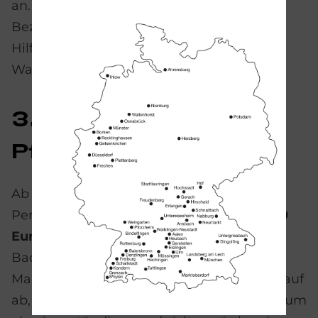
an. Hier liegt der Fokus auf der
Bezuschussung medizinisch notwendiger
Hilfsmittel wie Duschhocker, Haltegriffe,
Wannenlifter etc.
3. Zu­schuss der
Pfle­ge­kas­se
Ab Pflegegrad 1 erhalten pflegebedürftige
Personen von der Pflegekasse
bis zu 4.000
Euro
für den barrierefreien Umbau ihres
Badezimmers als "wohnfeldverbessernde
Maßnahme". Diese Unterstützung zielt darauf
ab, Barrieren im Badezimmer abzubauen, um