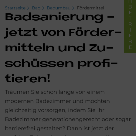
FACHBETRIEBE
Startseite
Bad
Badumbau
Fördermittel
Bad­sa­nie­rung -
jet­zt von För­der­
mit­teln und Zu­
schüs­sen pro­fi­
tie­ren!
Träumen Sie schon lange von einem
modernen Badezimmer und möchten
gleichzeitig vorsorgen, indem Sie Ihr
Badezimmer generationengerecht oder sogar
barrierefrei gestalten? Dann ist jetzt der