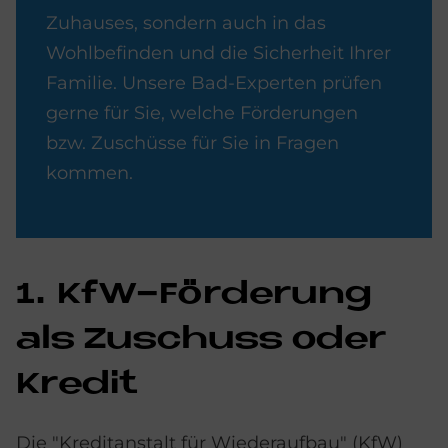
Zuhauses, sondern auch in das
Wohlbefinden und die Sicherheit Ihrer
Familie. Unsere Bad-Experten prüfen
gerne für Sie, welche Förderungen
bzw. Zuschüsse für Sie in Fragen
kommen.
1. KfW-För­de­rung
als Zu­schuss oder
Kre­dit
Die "Kreditanstalt für Wiederaufbau" (KfW)