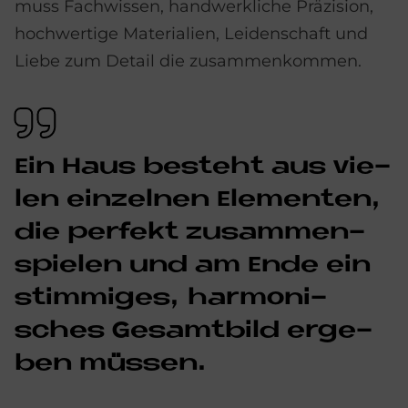
muss Fachwissen, handwerkliche Präzision,
hochwertige Materialien, Leidenschaft und
Liebe zum Detail die zusammenkommen.
Ein Haus be­steht aus vie­
len ein­zel­nen Ele­men­ten,
die per­fe­kt zu­sam­men­
spie­len und am Ende ein
stim­mi­ges, har­mo­ni­
sches Ge­samt­bild er­ge­
ben müs­sen.