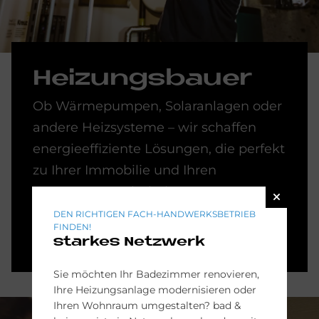
Hei­zungs­bau­er
Ob Wärmepumpen, Solaranlagen oder
andere Heizsysteme – wir schaffen
energieeffiziente Lösungen, die perfekt
zu Ihrer Immobilie und Ihren
Nutzungsgewohnheiten passen.
DEN RICHTIGEN FACH-HANDWERKSBETRIEB
FINDEN!
HEIZUNGSMODERNISIERUNG
starkes Netzwerk
Sie möchten Ihr Badezimmer renovieren,
Ihre Heizungsanlage modernisieren oder
Ihren Wohnraum umgestalten? bad &