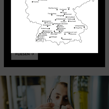
Farbkonzept geht nur auf, wenn es
makellos verwirklicht wird. Wand- und
Bodenfliesen prägen Stil und Charakter
Ihrer Räume. Neben der sorgfältigen
Auswahl des Materials ist dessen
akribische Verlegung unerlässlich.
FLIESEN