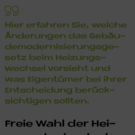
Hier er­fah­ren Sie, wel­che
Än­de­run­gen das Ge­bäu­
de­mo­der­ni­sie­rungs­ge­
se­tz beim Hei­zungs­
wech­sel vor­sieht und
was Ei­gen­tü­mer bei ih­rer
Ent­schei­dung be­rück­
sich­ti­gen soll­ten.
Freie Wahl der Hei­