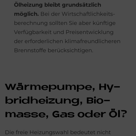
Ölheizung bleibt grundsätzlich
möglich.
Bei der Wirtschaftlichkeits­
berech­nung sollten Sie aber künftige
Verfüg­barkeit und Preis­entwicklung
der erforder­lichen klima­freund­licheren
Brenn­stoffe berücksichtigen.
Wär­me­pum­pe, Hy­
brid­hei­zung, Bio­
mas­se, Gas oder Öl?
Die freie Heizungswahl bedeutet nicht