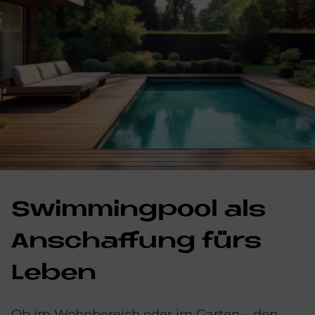
Swim­ming­pool als
An­schaf­fung fürs
Le­ben
Ob im Wohnbereich oder im Garten – den