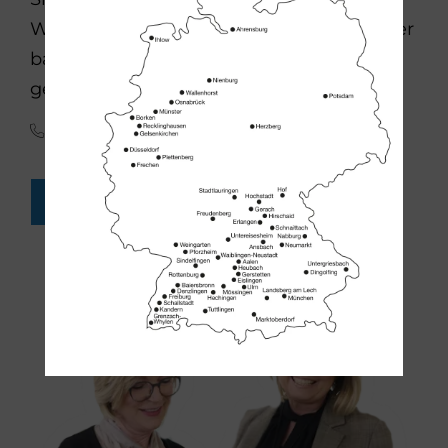
Wellness-Pool? Die Wellness-Experten der
bad & heizung Fachbetriebe helfen Ihnen
gern weiter:
(0341) 30 85 45 65
FACH-HANDWERKER FINDEN