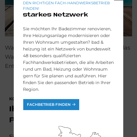
DEN RICHTIGEN FACH-HANDWERKSBETRIEB
FINDEN!
starkes Netzwerk
Sie möchten Ihr Badezimmer renovieren,
Ihre Heizungsanlage modernisieren oder
Ihren Wohnraum umgestalten? bad &
Wasser sparen: Gute Filteranlagen halten das
heizung ist ein Netzwerk von bundesweit
48 besonders qualifizierten
Wasser sauber und vermeiden häufiges
Fachhandwerksbetrieben, die alle Arbeiten
Entleeren des Pools.
rund um Bad, Heizung oder Wohnraum
gern für Sie planen und ausführen. Hier
finden Sie den passenden Betrieb in Ihrer
Region.
KONTAKTIEREN SIE UNS
FACHBETRIEB FINDEN
Ihr Weg zum eigenen
Pool
Sie wünschen sich Ihren privaten