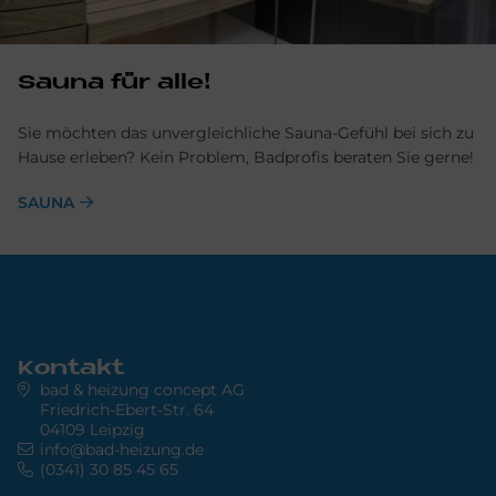
Sauna für alle!
Sie möchten das unvergleichliche Sauna-Gefühl bei sich zu
Hause erleben? Kein Problem, Badprofis beraten Sie gerne!
SAUNA
Kontakt
bad & heizung concept AG
Friedrich-Ebert-Str. 64
04109 Leipzig
info@bad-heizung.de
(0341) 30 85 45 65