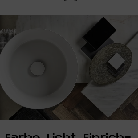
Far­be, Li­cht, Ein­rich­