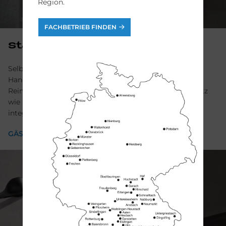
Region.
FACHBETRIEB FINDEN
Stau­raum
Selbst das kleinste Gäste-WC braucht Stauraum für
Handtücher, Toilettenpapier und vielleicht
Reinigungsmittel. Clevere Möbellösungen schaffen Platz
wie z.B. Eckschränke oder Waschtisch-Säulen mit
integrierten Fächern.
GÄSTEBADMÖBEL