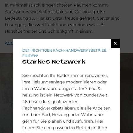
In minimalistisch eingerichteten Räumen kommt
Accessoires wie Seifenschale und Co. eine große
Bedeutung zu. Hier ist Detailfreude gefragt. Clever sind
Lösungen, die zwei Funktionen vereinen wie z.B.
Handtuchhalter und Schrankgriff in einem.
ACCESSOIRES
DEN RICHTIGEN FACH-HANDWERKSBETRIEB
FINDEN!
starkes Netzwerk
Sie möchten Ihr Badezimmer renovieren,
Ihre Heizungsanlage modernisieren oder
Ihren Wohnraum umgestalten? bad &
heizung ist ein Netzwerk von bundesweit
48 besonders qualifizierten
Fachhandwerksbetrieben, die alle Arbeiten
rund um Bad, Heizung oder Wohnraum
gern für Sie planen und ausführen. Hier
finden Sie den passenden Betrieb in Ihrer