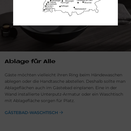
Ab­la­ge für Alle
Gäste möchten vielleicht ihren Ring beim Händewaschen
ablegen oder die Handtasche abstellen. Deshalb sollte man
Ablageflächen auch im Gästebad einplanen. Eine in der
Wand installierte Unterputz-Armatur oder ein Waschtisch
mit Ablagefläche sorgen für Platz.
GÄSTEBAD-WASCHTISCH