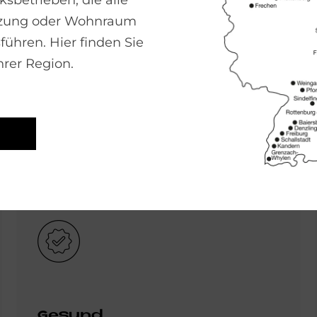
sbetrieben, die alle
izung oder Wohnraum
führen. Hier finden Sie
hrer Region.
a-Na­tur­holz­bö­den
Bild
Gesund