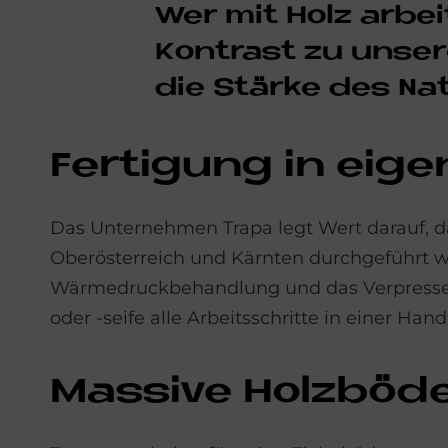
Wer mit Holz ar­bei
Kon­trast zu un­se­
die Stär­ke des Na­t
Fer­ti­gung in ei­g
Das Unternehmen Trapa legt Wert darauf, d
Oberösterreich und Kärnten durchgeführt w
Wärmedruckbehandlung und das Verpressen 
oder -seife alle Arbeitsschritte in einer H
Mas­si­ve Holz­bö­d