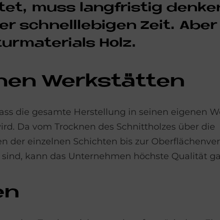
­tet, muss lang­fri­stig den­ke
rer schnelllebi­gen Zeit. Aber 
ur­ma­te­ri­als Holz.
e­nen Werk­stät­ten
ass die gesamte Herstellung in seinen eigenen We
ird. Da vom Trocknen des Schnittholzes über die
der einzelnen Schichten bis zur Oberflächenver
and sind, kann das Unternehmen höchste Qualität ga
en