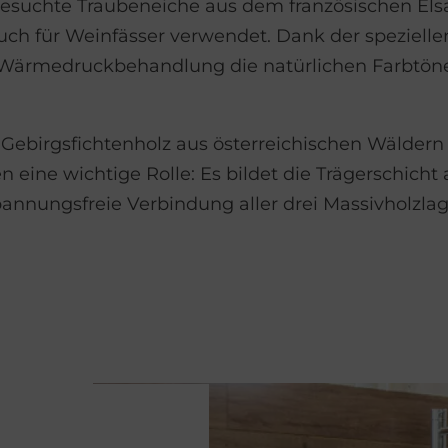
esuchte Traubeneiche aus dem französischen Elsass
uch für Weinfässer verwendet. Dank der speziell
s Wärmedruckbehandlung die natürlichen Farbtön
ebirgsfichtenholz aus österreichischen Wäldern s
ine wichtige Rolle: Es bildet die Trägerschicht a
pannungsfreie Verbindung aller drei Massivholzla