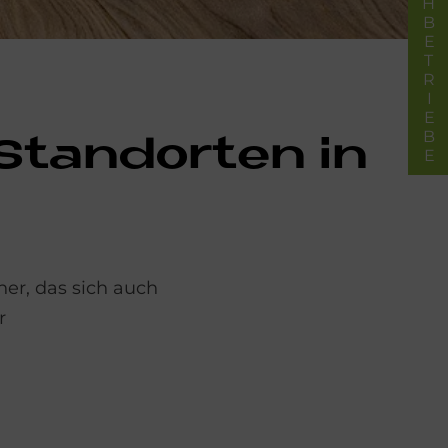
FACHBETRIEBE
Stand­or­ten in
er, das sich auch
r