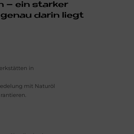
n – ein star­ker
ge­nau darin lie­gt
rkstätten in
edelung mit Naturöl
rantieren.