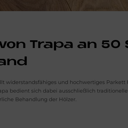
 von Tra­pa an 50 
land
lt widerstandsfähiges und hochwertiges Parkett h
pa bedient sich dabei ausschließlich traditionelle
rliche Behandlung der Hölzer.