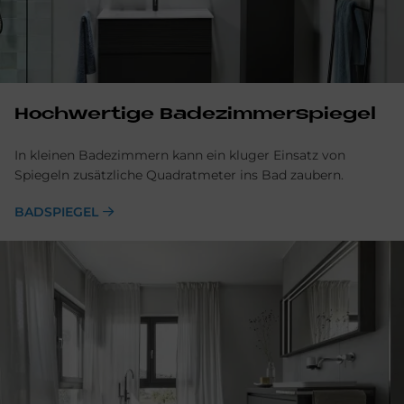
Hoch­wer­ti­ge Ba­de­zim­mer­spie­gel
In kleinen Badezimmern kann ein kluger Einsatz von
Spiegeln zusätzliche Quadratmeter ins Bad zaubern.
BADSPIEGEL