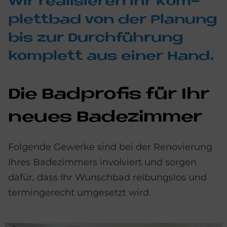
Wir rea­li­sie­ren Ihr Kom­
plett­bad von der Pla­nung
bis zur Durch­füh­rung
kom­ple­tt aus ei­ner Hand.
Die Bad­pro­fis für Ihr
neu­es Ba­de­zim­mer
Folgende Gewerke sind bei der Renovierung
Ihres Badezimmers involviert und sorgen
dafür, dass Ihr Wunschbad reibungslos und
termingerecht umgesetzt wird.