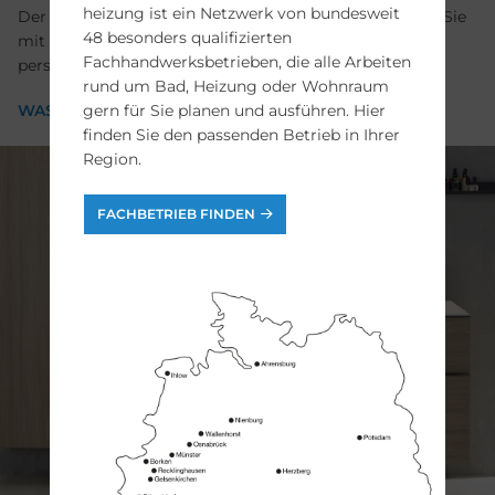
heizung ist ein Netzwerk von bundesweit
Der Waschplatz ist das Herz des Badezimmers. Finden Sie
48 besonders qualifizierten
mit unserer Hilfe heraus, welche Details für Sie den
Fachhandwerksbetrieben, die alle Arbeiten
persönlichen Wohlfühlfaktor ausmachen.
rund um Bad, Heizung oder Wohnraum
WASCHTISCH
gern für Sie planen und ausführen. Hier
finden Sie den passenden Betrieb in Ihrer
Region.
FACHBETRIEB FINDEN