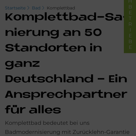
FACHBETRIEBE
Startseite
Bad
Komplettbad
Kom­plett­bad-Sa­
nie­rung an 50
Stand­or­ten in
ganz
Deutschland - Ein
An­sprech­part­ner
für al­les
Komplettbad bedeutet bei uns
Badmodernisierung mit Zurücklehn-Garantie