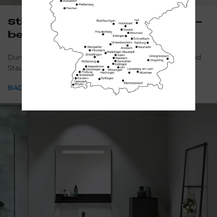
Stil­voll ein­ge­rich­tet: Ihre Bad­mö­
bel
Durchdachte Badmöbelkonzepte sorgen für ausreichend
Stauraum in Ihrem Badezimmer.
BADMÖBEL