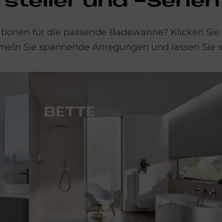
stel­ler und -Se­ri­en
rationen für die passende Badewanne? Klicken Sie
ammeln Sie spannende Anregungen und lassen Sie s
BET­TE
Das Familienunternehmen Bette fertigt Badewannen „Made in Germany“ und vertraut auf ein besonderes Material - glasierten Titanstahl.