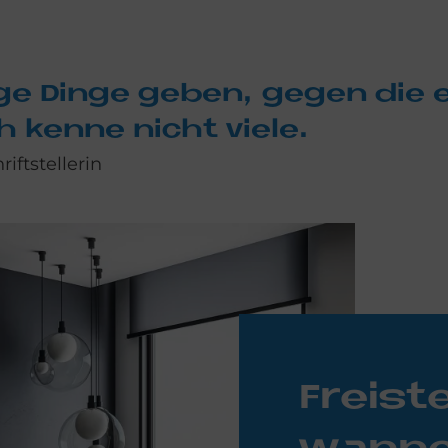
e Din­ge ge­ben, ge­gen die e
ch ken­ne nicht vie­le.
iftstellerin
Frei­st