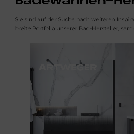
Ba­de­wan­nen-Her­
Sie sind auf der Suche nach weiteren Inspi
breite Portfolio unserer Bad-Hersteller, s
R
ART­WE­GER
Der österreichische Hersteller Artweger steht für hochwertige Qualität und elegante Designs bei Duschbadewannen und Badewannen.