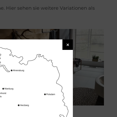
. Hier sehen sie weitere Variationen als
Ein­bau-Ba­de­wan­ne