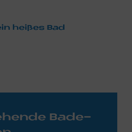
in hei­ßes Bad
e­hen­de Ba­de­