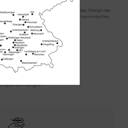
Eine Einbau-Badewanne kann einfach in das Design des
Badezimmers integriert werden und ein harmonisches
Gesamtbild schaffen.
­gebend. Nur in
gigen Materialien
d-Experten zeigen
Bild