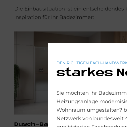
Die Einbausituation ist ein entscheidendes 
Inspiration für Ihr Badezimmer:
DEN RICHTIGEN FACH-HANDWERK
starkes 
Sie möchten Ihr Badezimme
Heizungsanlage modernisie
Wohnraum umgestalten? bad
Netzwerk von bundesweit 
Dusch-Ba­de­wan­ne