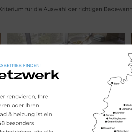
Kriterium für die Auswahl der richtigen Badewanne
SBETRIEB FINDEN!
Netzwerk
r renovieren, Ihre
ren oder Ihren
 & heizung ist ein
48 besonders
Whirl­pool-Ba­de­wan­ne