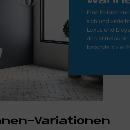
wan­n
Eine freistehend
sich und verle
Luxus und Elegan
den Mittelpunkt 
besonders viel
nen-Variationen