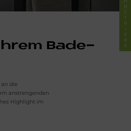
FACHBETRIEBE
 Ih­rem Ba­de­
 an die
inem anstrengenden
hes Highlight im