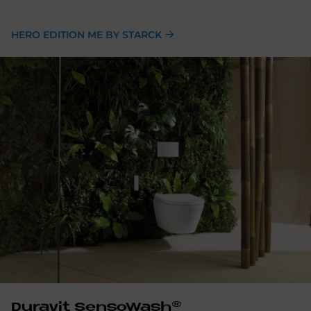
HERO EDITION ME BY STARCK
Du­ra­vit Sen­so­Wa­s­h®