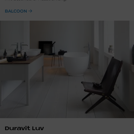
BALCOON
Du­ra­vit Luv