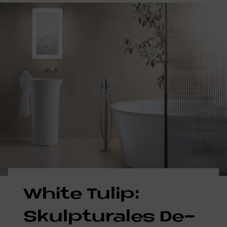
White Tu­lip:
Skulp­tu­ra­les De­