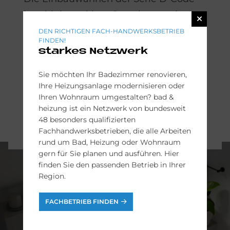
kombinieren klare Gestaltung mit
hoher Funktionalität. Die Varianten
DEN RICHTIGEN FACH-HANDWERKSBETRIEB
FINDEN!
reichen von platzsparenden Lösungen
starkes Netzwerk
bis hin zu markanten Formen und
Sie möchten Ihr Badezimmer renovieren,
bieten flexible Möglichkeiten für
Ihre Heizungsanlage modernisieren oder
verschiedenste Badgrößen.
Ihren Wohnraum umgestalten? bad &
heizung ist ein Netzwerk von bundesweit
48 besonders qualifizierten
DURAVIT D-CODE-KOLLEKTION
Fachhandwerksbetrieben, die alle Arbeiten
rund um Bad, Heizung oder Wohnraum
gern für Sie planen und ausführen. Hier
finden Sie den passenden Betrieb in Ihrer
Region.
FACHBETRIEB FINDEN