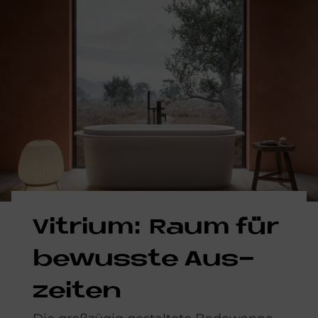
Vi­tri­um: Raum für
be­wusste Aus­
zei­ten