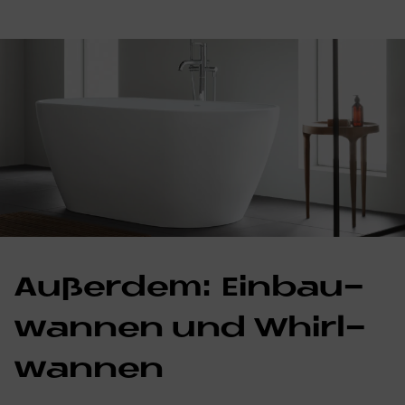
Au­ßer­dem: Ein­bau­
wan­nen und Whirl­
wan­nen