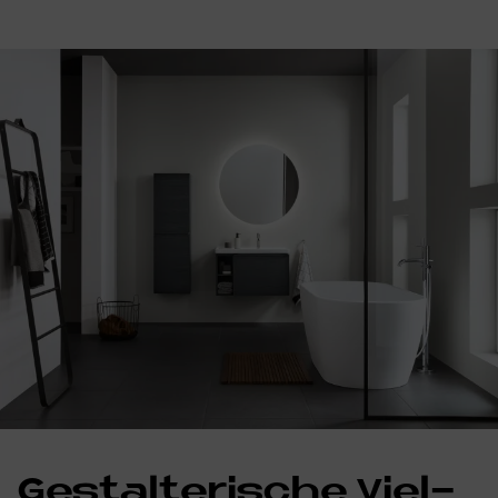
Ge­stal­te­ri­sche Viel­