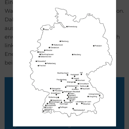
Eine Neuheit der Serie bilden die
Waschtischmischer mit "FreshStart" Funktion.
Dabei fließt in der Mittelstellung anfangs
ausschließlich kaltes Wasser, das sich erst
erwärmt, wenn Sie den Hebel bewusst nach
links drehen. Dadurch lassen sich
Energiekosten sparen, da Warmwasser nur
bei wirklichem Bedarf erhitzt wird.
Asymmetrisch gestaltetes
Waschbecken D-Neo mit typischem,
umlaufendem Rand und D-Neo-
Armatur in unaufgeregtem,
geometrischem Design.