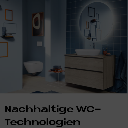
Nach­hal­ti­ge WC-
Tech­no­lo­gi­en