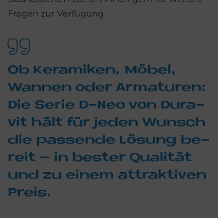
Fragen zur Verfügung.
Ob Ke­ra­mi­ken, Mö­bel,
Wan­nen oder Ar­ma­tu­ren:
Die Se­rie D-Neo von Du­ra­
vit hält für je­den Wunsch
die pas­sen­de Lö­sung be­
reit – in be­ster Qua­li­tät
und zu ei­nem at­trak­ti­ven
Preis.