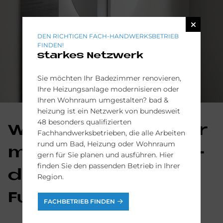
DEN RICHTIGEN FACH-HANDWERKSBETRIEB
FINDEN!
starkes Netzwerk
Sie möchten Ihr Badezimmer renovieren,
Ihre Heizungsanlage modernisieren oder
Ihren Wohnraum umgestalten? bad &
heizung ist ein Netzwerk von bundesweit
48 besonders qualifizierten
Wasch­tischmi­scher
Fachhandwerksbetrieben, die alle Arbeiten
rund um Bad, Heizung oder Wohnraum
mit en­er­gie­spa­ren­
gern für Sie planen und ausführen. Hier
finden Sie den passenden Betrieb in Ihrer
der "Fresh­Start"
Region.
Funk­ti­on
FACHBETRIEB FINDEN