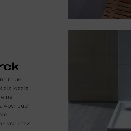
­ck
ine neue
k als ideale
 eine
n. Aber auch
hrer
he von max.