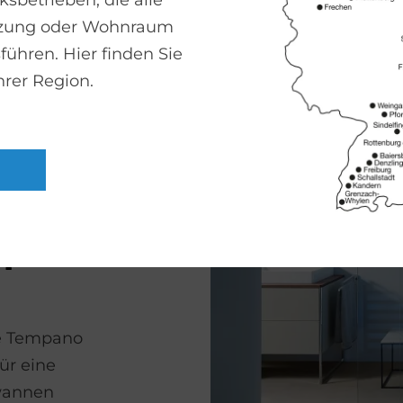
sbetrieben, die alle
ein-Farben
izung oder Wohnraum
Die
führen. Hier finden Sie
Fußgestell
hrer Region.
t
­pa­
e Tem­pano
Für eine
hwannen