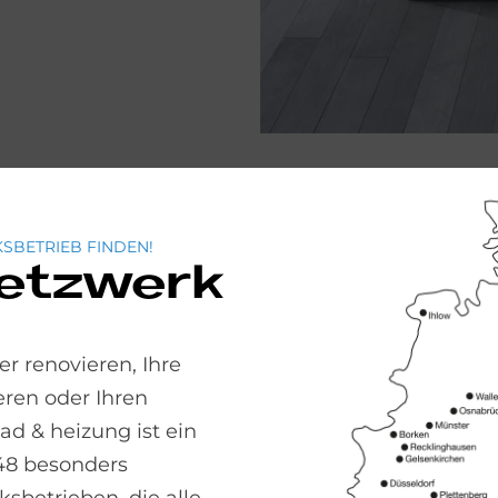
net­
SBETRIEB FINDEN!
Netzwerk
ntrieren
r renovieren, Ihre
nd
ren oder Ihren
er
 & heizung ist ein
ungsstarke
48 besonders
n und