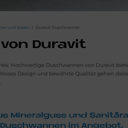
chen und Baden
Duravit Duschwannen
on Du­ra­vit
lkreis: Hochwertige Duschwannen von Duravit biet
eitloses Design und bewährte Qualität gehen dab
.
s Mi­ne­ral­guss und Sa­ni­tär­a
e Dusch­wan­nen im An­ge­bot.