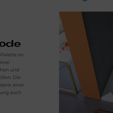
Code
 Palette an
zwei
chen und
ößen. Die
 dank einer
htung auch