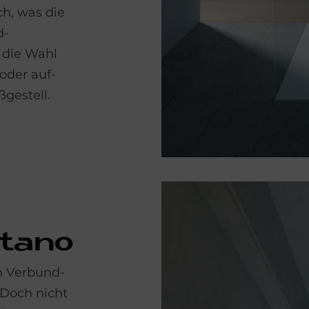
ch, was die
d­
 die Wahl
oder auf­
­gestell.
ta­no
en Verbund­
 Doch nicht