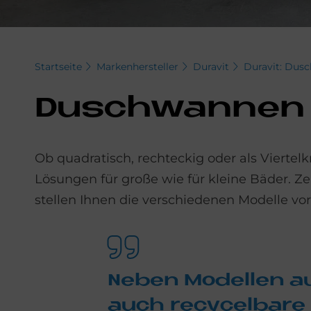
Startseite
Markenhersteller
Duravit
Duravit: Dus
Dusch­wan­nen v
Ob quadratisch, rechteckig oder als Vierte
Lösungen für große wie für kleine Bäder. Z
stellen Ihnen die verschiedenen Modelle vor
Ne­ben Mo­del­len au
auch re­cy­cel­ba­r