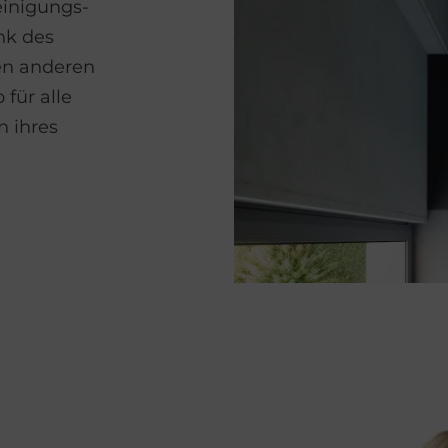
reinigungs­
nk des
den anderen
für alle
n ihres