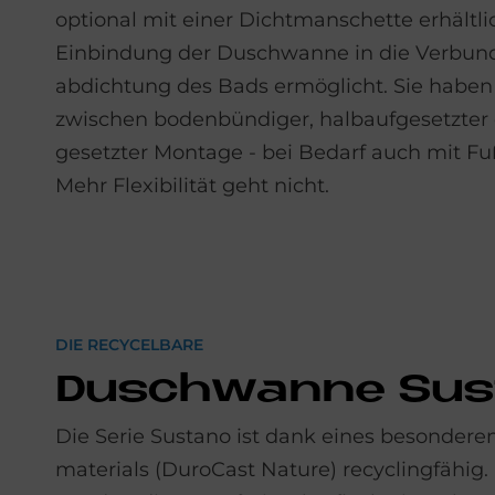
optional mit einer Dicht­manschette erhältli
Ein­bindung der Dusch­wanne in die Verbun
abdichtung des Bads ermöglicht. Sie haben
zwischen boden­bündiger, halb­aufgesetzter 
gesetzter Montage - bei Be­darf auch mit Fuß
Mehr Flexibilität geht nicht.
DIE RECYCELBARE
Dusch­wan­ne Sus
Die Serie Sustano ist dank eines be­sonder
materials (DuroCast Nature) recycling­fähig.