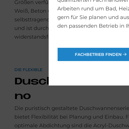
qualifizierten Fachhandwerk
Größen verfügbar, wobei die natürlichen St
Arbeiten rund um Bad, He
Weiß, Beton und Anthrazit stilgebend sind. 
gern für Sie planen und aus
selbsttragende Duschwanne benötigt kein 
den passenden Betrieb in I
und ist durch DuroCast® UltraResist äußers
widerstandsfähig.
FACHBETRIEB FINDEN
DIE FLEXIBLE
Dusch­wan­ne Tem
no
Die puristisch gestaltete Duschwannen­seri
bietet Flexibilität bei Planung und Ein­bau. 
optimale Abdichtung sind die Acryl-Dusc