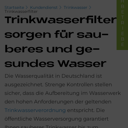
FACHBETRIEBE
Startseite
Kundendienst
Trinkwasser
Trinkwasserfilter
Trink­was­ser­fil­ter
sor­gen für sau­
be­res und ge­
sun­des Was­ser
Die Wasserqualität in Deutschland ist
ausgezeichnet. Strenge Kontrollen stellen
sicher, dass die Aufbereitung im Wasserwerk
den hohen Anforderungen der geltenden
Trinkwasser
verordnung
entspricht. Die
öffentliche Wasserversorgung garantiert
Ihnen sauberes Trinkwasser bis zum