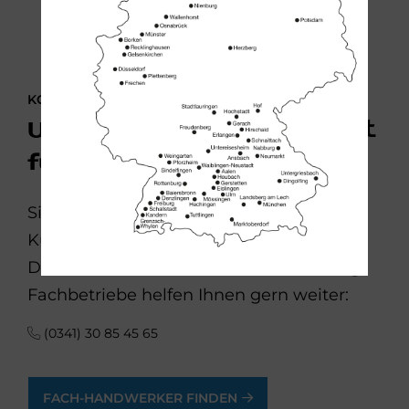
KONTAKTIEREN SIE UNS!
Unser Kundendienst ist
für Sie da
Sie suchen einen zuverlässigen
Kundendienst für Sanitär und Heizung?
Die Service-Techniker der bad & heizung
Fachbetriebe helfen Ihnen gern weiter:
(0341) 30 85 45 65
FACH-HANDWERKER FINDEN