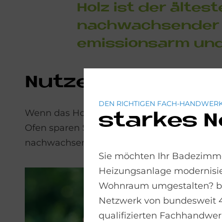
Holz ist der äl­test
nach­wach­sen­der R
emis­si­ons­arm un
Nut­zen Sie na­tür­
DEN RICHTIGEN FACH-HANDWERK
Wenn das Holz im Ofen knistert, fühlen w
starkes 
Ofen sparen Sie Energiekosten und tun zude
nachwachsender Rohstoff.
Sie möchten Ihr Badezimme
Heizungsanlage modernisie
Wohnraum umgestalten? bad
Netzwerk von bundesweit 
qualifizierten Fachhandwerk