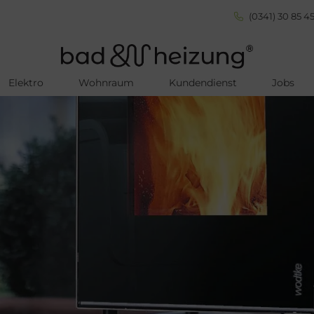
(0341) 30 85 45
Elektro
Wohnraum
Kundendienst
Jobs