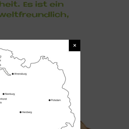
heit. Es ist ein
elt­freund­lich,
ärme spendenden
t Holz ein