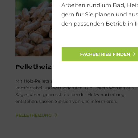
Arbeiten rund um Bad, He
gern für Sie planen und aus
den passenden Betrieb in I
FACHBETRIEB FINDEN
Pel­let­hei­zung
Mit Holz-Pellets zu heizen ist umweltfreundlich,
komfortabel und wirtschaftlich. Die Pellets werden aus
Sägespänen gepresst, die bei der Holzverarbeitung
entstehen. Lassen Sie sich von uns informieren.
PELLETHEIZUNG