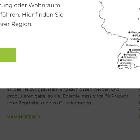
izung oder Wohnraum
führen. Hier finden Sie
hrer Region.
Ka­min­ofen
Die umweltfreundlichen Kaminöfen von Wodtke können
an das Heizungssystem angeschlossen werden und
produzieren dabei so viel Energie, dass circa 70 Prozent
Ihrer Zentralheizung zu Gute kommen.
KAMINOFEN