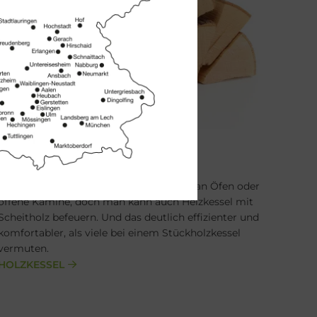
Holz­kes­sel
Viele denken beim Stichwort Stückholz an Öfen oder
offene Kamine, doch man kann auch Heizkessel mit
Scheitholz befeuern. Und das deutlich effizienter und
komfortabler, als viele bei einem Stückholzkessel
vermuten.
HOLZKESSEL