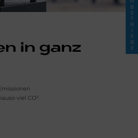
FACHBETRIEBE
ten in ganz
 Emissionen
nauso viel CO²