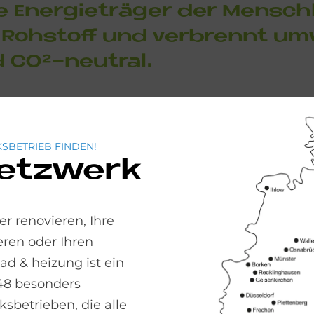
e En­er­gie­trä­ger der Mensch­
oh­stoff und ver­bren­nt um­w
d CO²-neu­tral.
li­che Res­sour­cen
SBETRIEB FINDEN!
ir uns rundherum wohl: Durch den behagliche W
Netzwerk
m noch etwas für die Umwelt. Denn schließlich is
r renovieren, Ihre
ren oder Ihren
 & heizung ist ein
48 besonders
sbetrieben, die alle