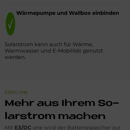
Wär­me­pum­pe und Wall­box ein­bin­den
Solarstrom kann auch für Wärme,
Warmwasser und E-Mobilität genutzt
werden.
E3/DC ONE
Mehr aus Ih­rem So­
lar­strom ma­chen
Mit
E3/DC
one wird der Batteriespeicher zur