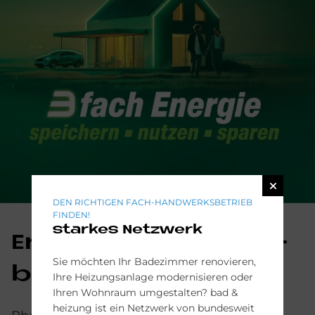
DEN RICHTIGEN FACH-HANDWERKSBETRIEB
FINDEN!
starkes Netzwerk
En­er­gie cle­ver kom­
Sie möchten Ihr Badezimmer renovieren,
bi­nie­ren
Ihre Heizungsanlage modernisieren oder
Ihren Wohnraum umgestalten? bad &
heizung ist ein Netzwerk von bundesweit