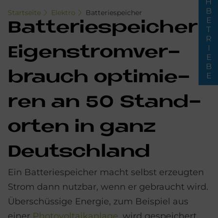
FACHBETRIEBE
Startseite
Elektro
Batteriespeicher
Bat­te­rie­spei­cher:
Ei­gen­strom­ver­
brauch op­ti­mie­
ren an 50 Stand­
or­ten in ganz
Deutschland
Ein Batteriespeicher macht selbst erzeugten
Strom dann nutzbar, wenn er gebraucht wird.
Überschüssige Energie, zum Beispiel aus
einer
Photovoltaikanlage
, wird gespeichert