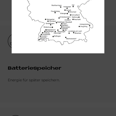
Bild
Bat­te­rie­spei­cher
Energie für später speichern.