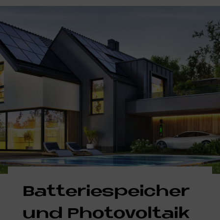
Bat­te­rie­spei­cher
und Pho­to­vol­ta­ik