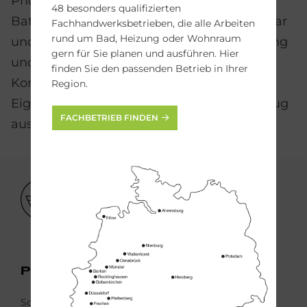
Photovoltaik erzeugt den Strom, der
48 besonders qualifizierten
Batteriespeicher macht ihn später verfügbar
Fachhandwerksbetrieben, die alle Arbeiten
rund um Bad, Heizung oder Wohnraum
und die Wärmepumpe nutzt ihn für Heizung
gern für Sie planen und ausführen. Hier
und Warmwasser. So wird aus einzelnen
finden Sie den passenden Betrieb in Ihrer
Komponenten eine Lösung, die den
Region.
Eigenverbrauch erhöht und den Strombezug
FACHBETRIEB FINDEN
aus dem Netz reduziert.
Bild
Pho­to­vol­ta­ik
Solarstrom selbst erzeugen.