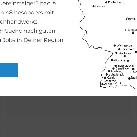
er­ein­steiger? bad &
on 48 besonders mit­
ach­hand­werks­
Ko­ope­ra­ti­on
er Suche nach guten
Wir sind Mitglied der bad & heizung concept AG,
u Jobs in Deiner Region:
einem Verbund von Fachbetrieben, mit deren
Hilfe wir unsere Arbeit kontinuierlich überprüfen
und verbessern. Auch Dein Aufgabenbereich
profitiert von dieser Zusammenarbeit.