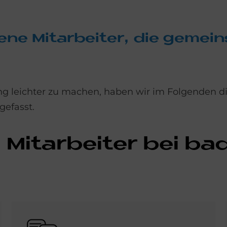
de­ne Mit­ar­bei­ter, die ge­me
g leichter zu machen, haben wir im Folgenden di
gefasst.
 Mit­ar­bei­ter bei ba
Bild