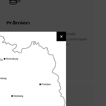
Prä­mi­en
Unser Erfolg ist auch Dein Erfolg, deshalb
beteiligen wir Dich daran. Besondere Leistungen
vergüten wir zusätzlich über Prämien.
Bild