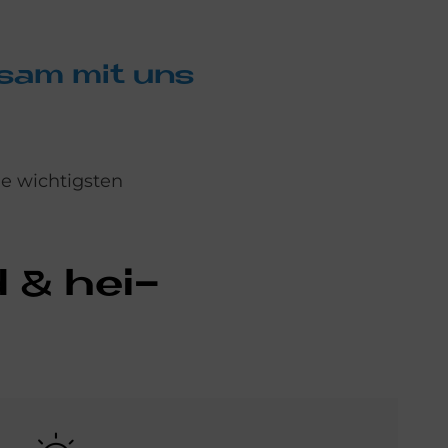
in­sam mit uns
e wichtigsten
d & hei­
Bild