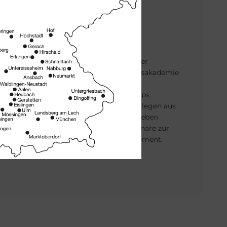
Wei­ter­bil­dung
Weiterbildungskurse finden u.a. in der
Mitarbeiter-, Verkaufs- und Führungsakademie
der bad & heizung concept AG statt.
Gemeinsamen Mitarbeiter-Workshops
ermöglichen den Austausch mit Kollegen aus
anderen bad & heizung Betrieben. Neben
fachlichen Themen stehen Dir Seminare zur
Persönlichkeitsbildung, Zeitmanagement,
Verkauf und Führung offen.