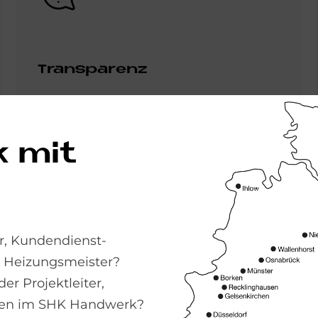
Trans­pa­renz
Wir informieren Dich regelmäßig über aktuelle
Entwicklungen in unserem Unternehmen. So
kannst Du Entscheidungen und deren Beitrag
 mit
zum Unternehmenserfolg besser
nachvollziehen.
, Kunden­dienst­
d Heizungs­meister?
Bild
er Projekt­leiter,
ngen im SHK Hand­werk?