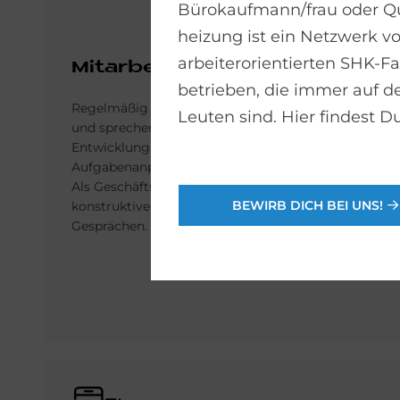
Büro­kauf­mann/frau oder Qu
heizung ist ein Netz­werk v
arbeite­rorientierten SHK-F
Mit­ar­bei­ter­ge­spräche
betrieben, die immer auf d
Regelmäßig setzen wir uns mit Dir zusammen
Leuten sind. Hier findest D
und sprechen über Themen wie Zufriedenheit,
Entwicklungsmöglichkeiten,
Aufgabenanpassungen und Zielvereinbarungen.
Als Geschäftsleitung achten wir sehr auf eine
BEWIRB DICH BEI UNS!
konstruktive Atmosphäre bei diesen
Gesprächen.
Bild