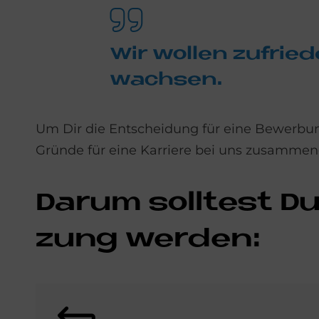
Wir wol­len zu­frie­
wach­sen.
Um Dir die Entscheidung für eine Bewerbun
Gründe für eine Karriere bei uns zusammen
Dar­um soll­test Du
zung wer­den:
Bild