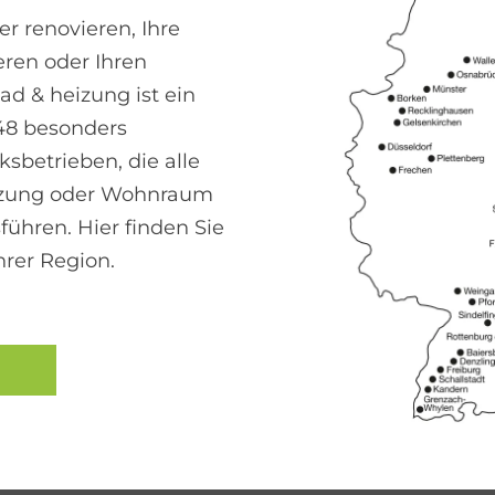
sermenge regeln, kann der Energieverbrauch um 5
r renovieren, Ihre
ren oder Ihren
 & heizung ist ein
48 besonders
 Hei­zungs­ab­gleich 
sbetrieben, die alle
izung oder Wohnraum
r Außenflächen
führen. Hier finden Sie
hrer Region.
ensionierung
r
Heizkörpers und Festlegung der Vorlauftemperat
örper