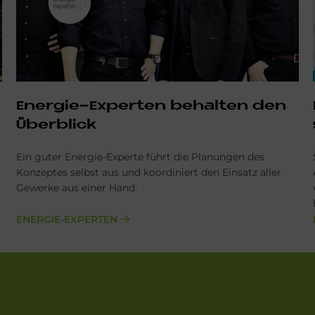
En­er­gie-Ex­per­ten be­hal­ten den
Über­bli­ck
Ein guter Energie-Experte führt die Planungen des
Konzeptes selbst aus und koordiniert den Einsatz aller
Gewerke aus einer Hand.
ENERGIE-EXPERTEN