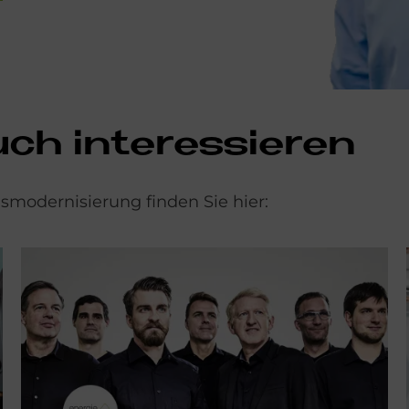
h in­ter­es­sie­ren
modernisierung finden Sie hier: