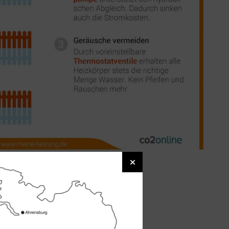
sowie an Dämmung
ngestellter Ventile