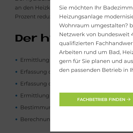
an den Heizkörpern, die die Zufuhr der Was
Sie möchten Ihr Badezimme
Prozent reduziert werden.
Heizungsanlage modernisie
Wohnraum umgestalten? bad
Netzwerk von bundesweit 
Der hy­drau­li­sche
qualifizierten Fachhandwerk
Arbeiten rund um Bad, He
Ermittlung des Wärmebedarfs anhand de
gern für Sie planen und aus
den passenden Betrieb in I
Erfassung der Heizkörper und deren Dim
Erfassung der Ventilsituation je Heizkörpe
Ermittlung des am knappsten bemessenen 
FACHBETRIEB FINDEN
Bestimmung des Volumenstroms je Heizk
Berechnung der Pumpenleistung