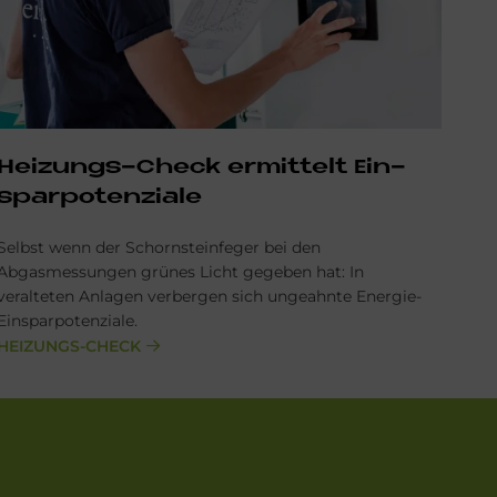
Hei­zun­gs-Check er­mit­telt Ein­
spar­po­ten­zia­le
Selbst wenn der Schornsteinfeger bei den
Abgasmessungen grünes Licht gegeben hat: In
veralteten Anlagen verbergen sich ungeahnte Energie-
Einsparpotenziale.
HEIZUNGS-CHECK