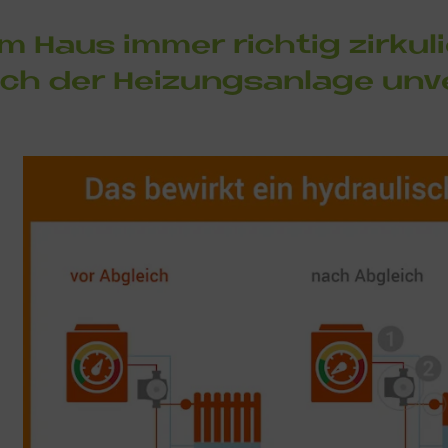
 Haus im­mer rich­tig zir­ku­li
ich der Hei­zungs­an­la­ge un­v