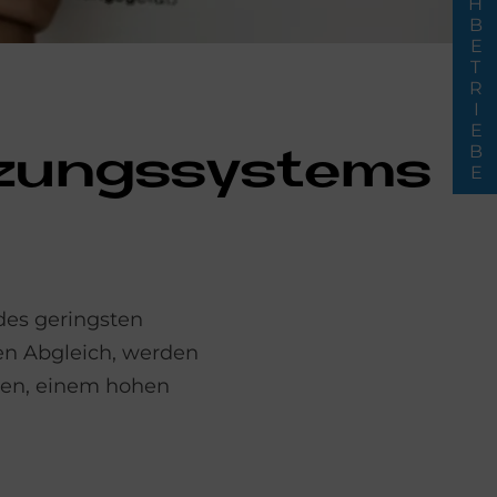
FACHBETRIEBE
­zungs­sy­ste­ms
des geringsten
en Abgleich, werden
chen, einem hohen