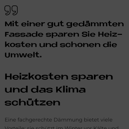
Mit ei­ner gut ge­dämm­ten
Fas­sa­de spa­ren Sie Heiz­
ko­sten und scho­nen die
Um­welt.
Heiz­ko­sten spa­ren
und das Kli­ma
schüt­zen
Eine fachgerechte Dämmung bietet viele
Vorteile: sie schützt im Winter vor Kälte und