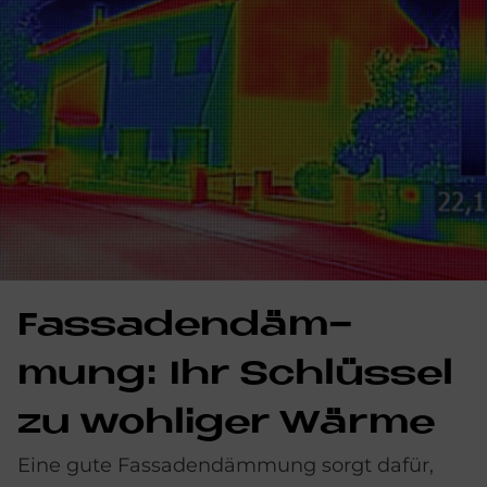
Fas­sa­den­däm­
mung: Ihr Schlüs­sel
zu woh­li­ger Wär­me
Eine gute Fassadendämmung sorgt dafür,