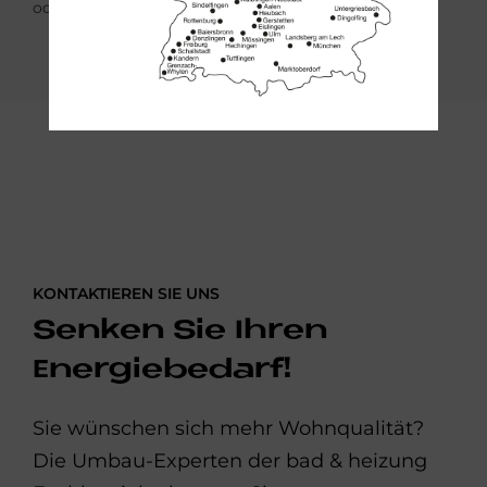
oder Naturstein zur Wahl.
KONTAKTIEREN SIE UNS
Senken Sie Ihren
Energiebedarf!
Sie wünschen sich mehr Wohnqualität?
Die Umbau-Experten der bad & heizung