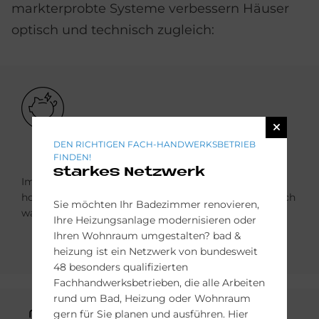
markterprobte Systeme verbessern Häuser
optisch und technisch zugleich:
Bild
DEN RICHTIGEN FACH-HANDWERKSBETRIEB
FINDEN!
starkes Netzwerk
Im Winter schützt die Dämmung der Fassade vor
hohen Wärmeverlusten, hält damit das Haus behaglich
Sie möchten Ihr Badezimmer renovieren,
warm und spart Heizkosten.
Ihre Heizungsanlage modernisieren oder
Ihren Wohnraum umgestalten? bad &
heizung ist ein Netzwerk von bundesweit
48 besonders qualifizierten
Fachhandwerksbetrieben, die alle Arbeiten
rund um Bad, Heizung oder Wohnraum
gern für Sie planen und ausführen. Hier
Bild