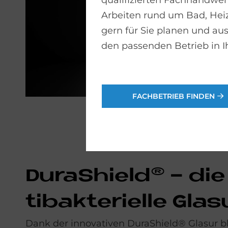
qualifizierten Fachhandwerk
Arbeiten rund um Bad, He
gern für Sie planen und aus
den passenden Betrieb in I
FACHBETRIEB FINDEN
Du­ra­Shiel­d® - di
ti­bak­te­ri­el­le Gla­
Dank der innovativen DuraShield® Glasur bl