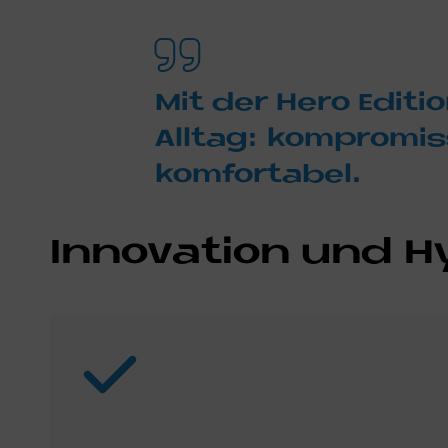
Mit der Hero Edi­ti­
All­tag: kom­pro­mi
kom­for­ta­bel.
In­no­va­ti­on und 