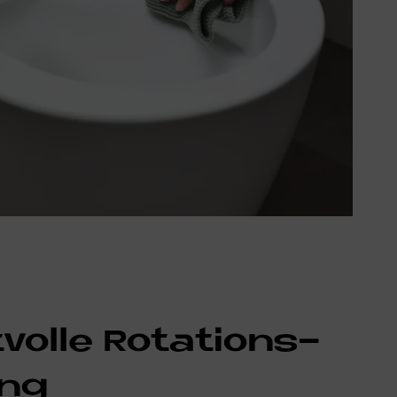
vol­le Ro­ta­ti­ons­
ung