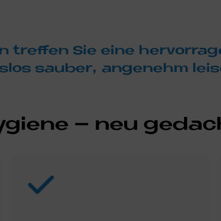
on tref­fen Sie eine her­vor­ra
ss­los sau­ber, an­ge­nehm le
Hy­gie­ne – neu ge­da