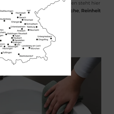
en. Statt ständigem Nachdenken steht hier
fühl im Vordergrund – von
Frische
,
Reinheit
eit
.