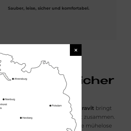
Sauber, leise, sicher und komfortabel.
h, sau­ber, si­cher
­den Tag
Starck
Hero Edition WC
von
Duravit
bringt
esign mit maximalem Komfort zusammen.
lle, die Wert auf Hygiene und eine mühelose