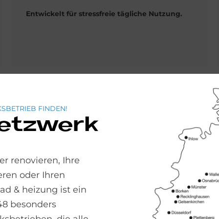
Entwickelt für stressfreie tägliche Nutzung.
SBETRIEB FINDEN!
Netzwerk
Frisc
– je
r renovieren, Ihre
ren oder Ihren
Das ME by 
 & heizung ist ein
modernes D
48 besonders
Ideal für a