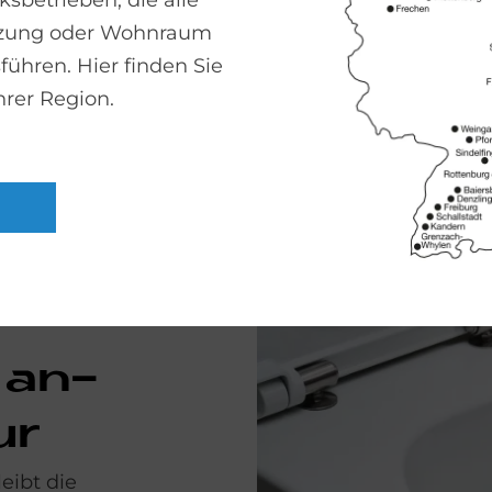
sbetrieben, die alle
Nutzung leg
izung oder Wohnraum
das gute Ge
führen. Hier finden Sie
und
Sicherh
hrer Region.
e an­
sur
eibt die