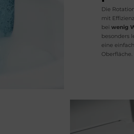
Die Rotatio
mit Effizien
bei
wenig 
besonders l
eine einfac
Oberfläche.