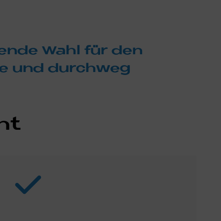
­gen­de Wahl für den
i­se und durch­weg
cht