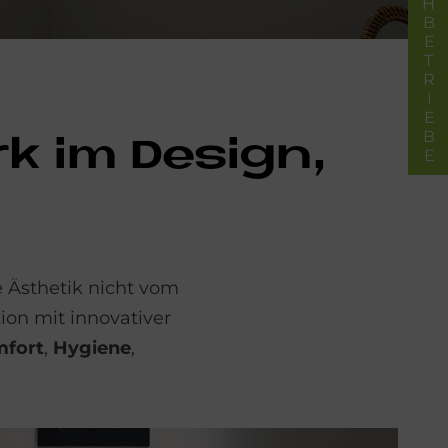
FACHBETRIEBE
rk im De­sign,
e Ästhetik nicht vom
ion mit innovativer
fort
,
Hygiene
,