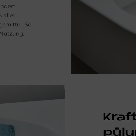
indert
 aller
gsmittel. So
 Nutzung.
Kraft­
pü­l