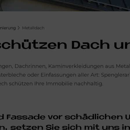
anierung
Metalldach
 schüt­zen Dach u
en, Dachrinnen, Kaminverkleidungen aus Metall,
erbleche oder Einfassungen aller Art: Spenglerar
lech schützen Ihre Immobilie nachhaltig.
as­sa­de vor schäd­li­chen Um
, set­zen Sie sich mit uns in