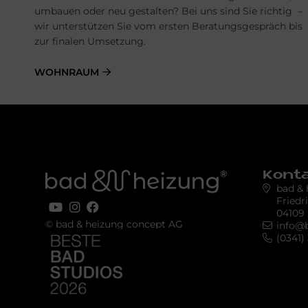
umbauen oder neu gestalten? Bei uns sind Sie richtig –
wir unterstützen Sie vom ersten Beratungsgespräch bis
zur finalen Umsetzung.
WOHNRAUM
Kont
bad &
Friedr
04109 
© bad & heizung concept AG
info@
Bild
(0341)