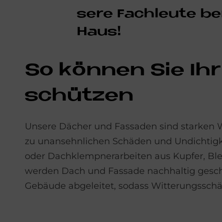
se­re Fach­leu­te be
Haus!
So kön­nen Sie Ihr
schüt­zen
Unsere Dächer und Fassaden sind starken W
zu unansehnlichen Schäden und Undichtigke
oder Dachklempnerarbeiten aus Kupfer, Blei
werden Dach und Fassade nachhaltig gesch
Gebäude abgeleitet, sodass Witterungssch