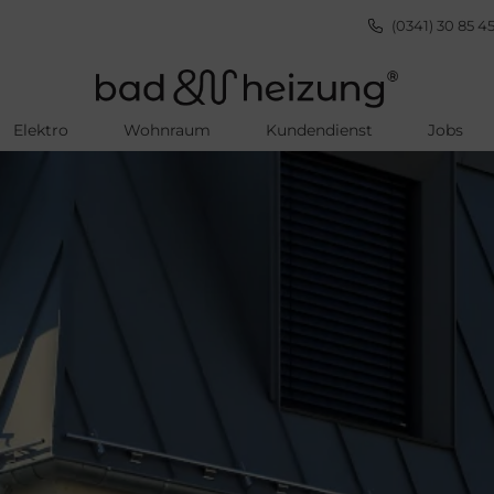
(0341) 30 85 45
Elektro
Wohnraum
Kundendienst
Jobs