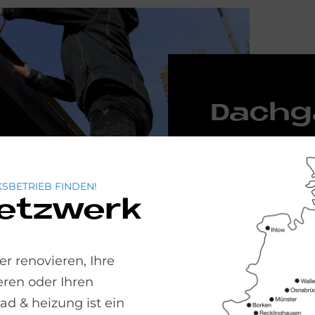
Dach­
chen D
ten wo
SBETRIEB FINDEN!
Netzwerk
Beim Ausbau vo
Wohnraum sorgen
ein wohnliches 
r renovieren, Ihre
Räume unter de
ren oder Ihren
und Arbeiten.
 & heizung ist ein