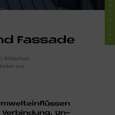
FACHBETRIEBE
nd Fas­sa­de
 Blitzschutz,
beiten aus
­welt­ein­flüs­sen
 Ver­bin­dung. Un­