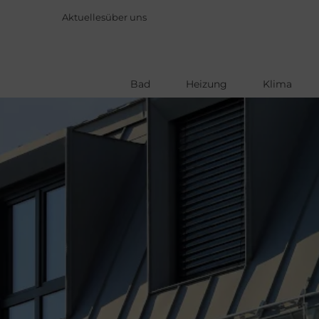
Aktuelles
über uns
Bad
Heizung
Klima
Direkt
zum
Inhalt