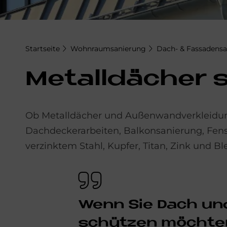
Startseite
Wohnraumsanierung
Dach- & Fassadens
Me­tall­dä­cher
Ob Metalldächer und Außenwandverkleidung
Dachdeckerarbeiten, Balkonsanierung, Fenst
verzinktem Stahl, Kupfer, Titan, Zink und B
Wenn Sie Dach und F
schüt­zen möch­ten