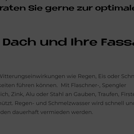
­ra­ten Sie ger­ne zur op­ti­ma­
 Dach und Ihre Fas­s
itterungseinwirkungen wie Regen, Eis oder Schn
iten führen können. Mit Flaschner-, Spengler
ch, Zink, Alu oder Stahl an Gauben, Traufen, Fir
ützt. Regen- und Schmelzwasser wird schnell un
äden dauerhaft vermieden werden.