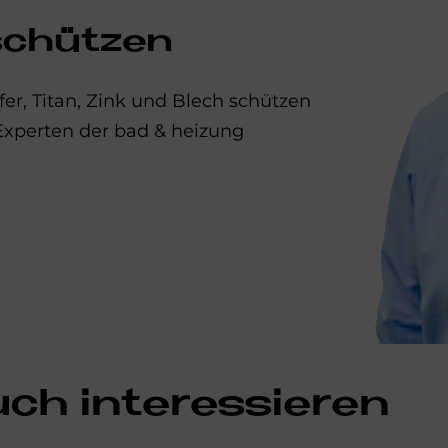
schüt­zen
er, Titan, Zink und Blech schützen
-Experten der bad & heizung
uch interessieren