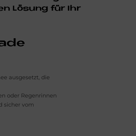
len Lö­sung für Ihr
a­de
ee ausgesetzt, die
sten oder Regenrinnen
d sicher vom