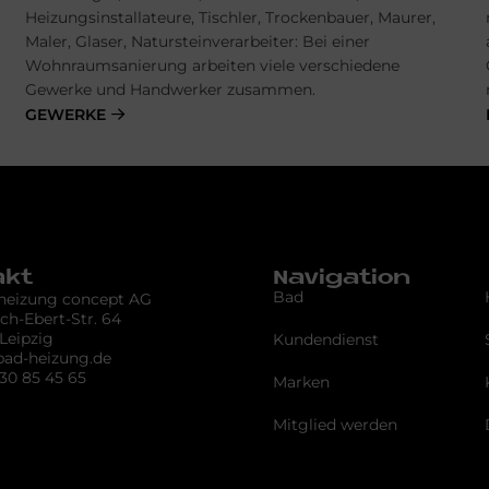
Heizungsinstallateure, Tischler, Trockenbauer, Maurer,
Maler, Glaser, Natursteinverarbeiter: Bei einer
Wohnraumsanierung arbeiten viele verschiedene
Gewerke und Handwerker zusammen.
GEWERKE
akt
Navigation
Bad
 heizung concept AG
ich-Ebert-Str. 64
Leipzig
Kundendienst
bad-heizung.de
 30 85 45 65
Marken
Mitglied werden