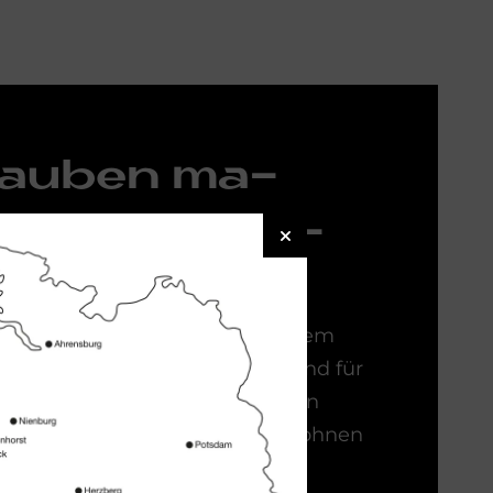
gau­ben ma­
ach­aus­bau­
hn­lich
n Dachgeschossen zu wertvollem
 Dachgauben für viel Licht und für
Ambiente. Die lichtdurchfluteten
m Dach schaffen Platz zum Wohnen