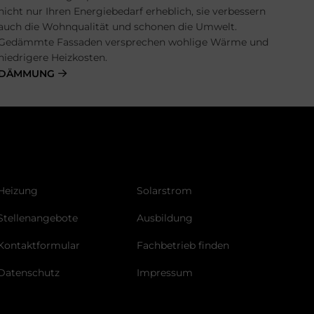
nicht nur Ihren Energiebedarf erheblich, sie verbessern
auch die Wohnqualität und schonen die Umwelt.
Gedämmte Fassaden versprechen wohlige Wärme und
niedrigere Heizkosten.
DÄMMUNG
Heizung
Solarstrom
Stellenangebote
Ausbildung
Kontaktformular
Fachbetrieb finden
Datenschutz
Impressum