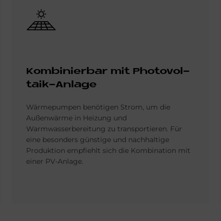
Bild
Kom­bi­nier­bar mit Pho­to­vol­
ta­ik-An­la­ge
Wärmepumpen benötigen Strom, um die
Außenwärme in Heizung und
Warmwasserbereitung zu transportieren. Für
eine besonders günstige und nachhaltige
Produktion empfiehlt sich die Kombination mit
einer PV-Anlage.