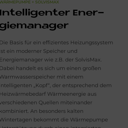
WÄRMEPUMPE + SOLVISMAX
In­tel­li­gen­ter En­er­
gie­ma­na­ger
Die Basis für ein effizientes Heizungssystem
ist ein moderner Speicher und
Energiemanager wie z.B. der SolvisMax.
Dabei handelt es sich um einen großen
Warmwasserspeicher mit einem
intelligenten „Kopf“, der entsprechend dem
Heizwärmebedarf Wärmeenergie aus
verschiedenen Quellen miteinander
kombiniert. An besonders kalten
Wintertagen bekommt die Wärmepumpe