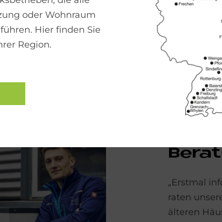
sbetrieben, die alle
izung oder Wohnraum
führen. Hier finden Sie
hrer Region.
n­sio­nier­te Wär­me­pum­pe ka
 100 % des Wär­me­be­dar­fs be­
ENERGIE-EXPE
Der e
Be­ra
„Erstmal in
raten unser
älteren Häu