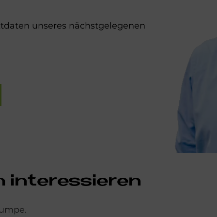
aktdaten unseres nächstgelegenen
in­ter­es­sie­ren
pumpe.