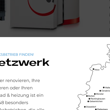
SBETRIEB FINDEN!
Netzwerk
el­lung
nung in Profi-Hände. Gefragt sind Erfahrung un
r renovieren, Ihre
getische Gesamtzustand des Gebäudes eine Rolle
ren oder Ihren
e Einstellung der Vorlauftemperatur. Sie sollte i
 & heizung ist ein
ie auch kalte Speichertemperaturen effizient erhö
48 besonders
scht werden, um die Wärme im Haus richtig zu ve