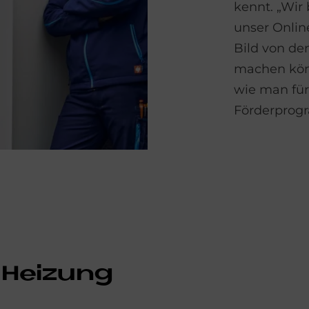
kennt. „Wir
unser Onlin
Bild von d
machen könn
wie man für
Förderprog
 Heizung