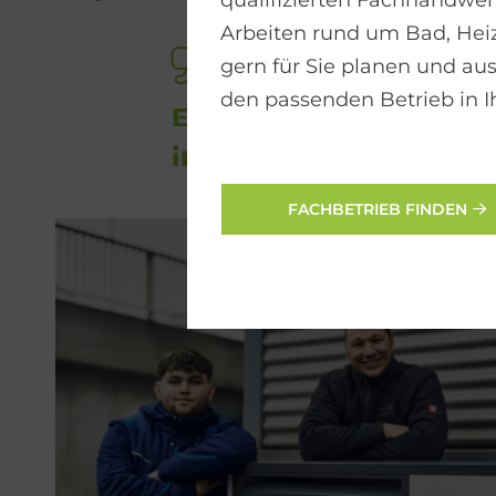
qualifizierten Fachhandwerk
Arbeiten rund um Bad, He
gern für Sie planen und aus
den passenden Betrieb in I
Eine rich­tig di­me
im Win­ter na­he­zu
FACHBETRIEB FINDEN