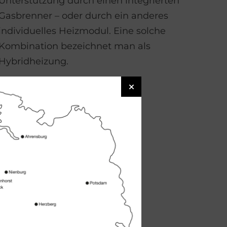
Unterstützung durch einen integrierten
Gasbrenner – oder durch ein anderes
individuelles Heizmodul. Eine solche
Kombination bezeichnet man als
Hybridheizung.
SOLVISMAX
d Systemkompetenz.
. Entscheidend für
dealerweise unter
hen können. In
rteilen.