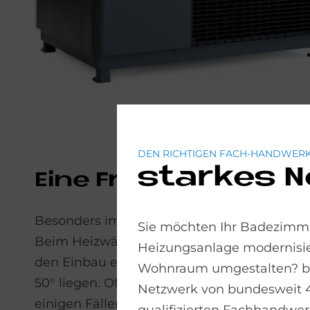
DEN RICHTIGEN FACH-HANDWERK
starkes 
Eine Fra­ge der Ein­st
Besonders im Altbau gehört die Energiepla
Sie möchten Ihr Badezimme
Beim Heizwärmebedarf spielt auch der ener
Heizungsanlage modernisie
den Einbau einer Wärmepumpe ist die richtig
Wohnraum umgestalten? bad
50° liegen. Oft empfehlen sich Lösungen, d
Netzwerk von bundesweit 
einigen Fällen müssen Heizkörper ausgetau