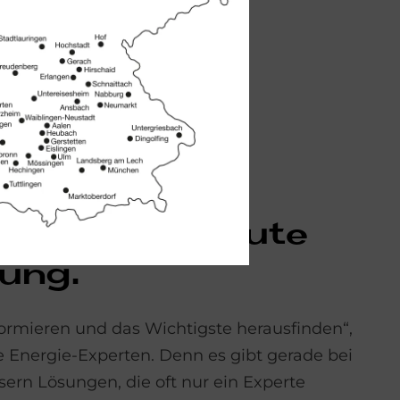
nn im Alt­bau auch
reit­stel­len.
RTEN
r­ste Schritt: Gute
­tung.
formieren und das Wichtigste herausfinden“,
e Energie-Experten. Denn es gibt gerade bei
sern Lösungen, die oft nur ein Experte