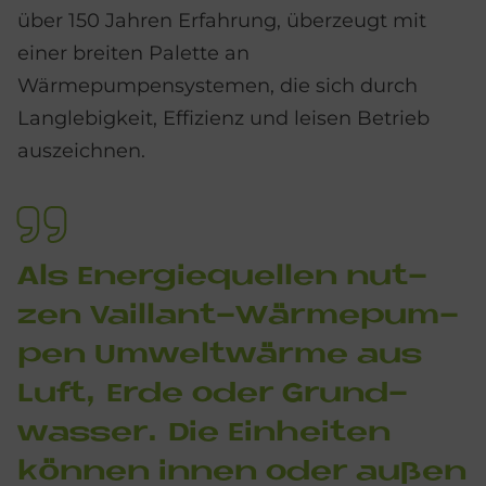
über 150 Jahren Erfahrung, überzeugt mit
einer breiten Palette an
Wärmepumpensystemen, die sich durch
Langlebigkeit, Effizienz und leisen Betrieb
auszeichnen.
Als En­er­gie­quel­len nut­
zen Vail­lant-Wär­me­pum­
pen Um­welt­wär­me aus
Luft, Erde oder Grund­
was­ser. Die Ein­hei­ten
kön­nen in­nen oder au­ßen