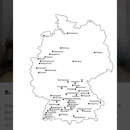
6. Vail­lant flexo­THERM ex­clu­si­ve
Diese Wärmepumpe ist extrem vielseitig und unterstützt
die Nutzung von Erd-, Wasser- oder Luftwärme. Sie lässt
sich individuell mit Warmwasserspeichern kombinieren,
um den spezifischen Bedarf eines Haushalts zu decken.