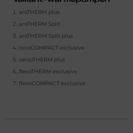
Vail­lant-Wär­me­pum­pen
aro­THERM plus
aro­THERM Split
aro­THERM Split plus
re­co­COM­PACT ex­clu­si­ve
verso­THERM plus
flexo­THERM ex­clu­si­ve
flexo­COM­PACT ex­clu­si­ve