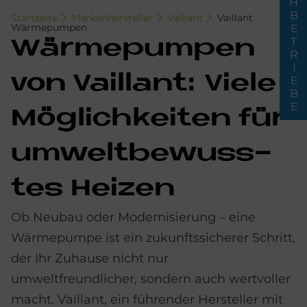
FACHBETRIEBE
Startseite
Markenhersteller
Vaillant
Vaillant
Wärmepumpen
Wär­me­pum­pen
von Vail­lant: Vie­le
Mög­lich­kei­ten für
um­welt­be­wuss­
tes Hei­zen
Ob Neubau oder Modernisierung – eine
Wärmepumpe ist ein zukunftssicherer Schritt,
der Ihr Zuhause nicht nur
umweltfreundlicher, sondern auch wertvoller
macht. Vaillant, ein führender Hersteller mit