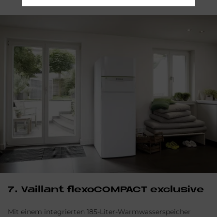
7. Vail­lant flexo­COM­PACT ex­clu­si­ve
Mit einem integrierten 185-Liter-Warmwasserspeicher