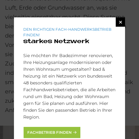
Luft, Erde oder Grundwasser an, was sie
vielseitig einsetzbar macht. Diese Systeme
bieten eine hohe Effizienz, unabhängig von
DEN RICHTIGEN FACH-HANDWERKSBETRIEB
der Energiequelle. Da sie eine
FINDEN!
starkes Netzwerk
Vorlauftemperatur bis 65 °C erreichen, sind
sie auch für Modernisierungen geeignet.
Sie möchten Ihr Badezimmer renovieren,
Ihre Heizungsanlage modernisieren oder
Zudem lassen sich die Wärmepumpen
Ihren Wohnraum umgestalten? bad &
individuell durch Warmwasserspeicher und
heizung ist ein Netzwerk von bundesweit
smarte Systemergänzungen wie Photovoltaik
48 besonders qualifizierten
Fachhandwerksbetrieben, die alle Arbeiten
erweitern, wodurch sie eine nachhaltige und
rund um Bad, Heizung oder Wohnraum
zukunftssichere Lösung für verschiedenste
gern für Sie planen und ausführen. Hier
Anforderungen darstellen.
finden Sie den passenden Betrieb in Ihrer
Region.
FACHBETRIEB FINDEN