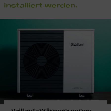
in­stal­liert wer­den.