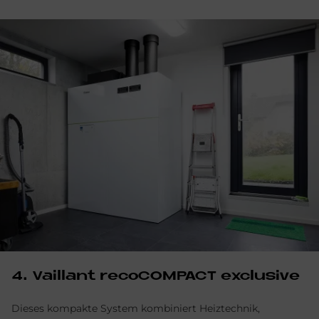
4. Vail­lant re­co­COM­PACT ex­clu­si­ve
Dieses kompakte System kombiniert Heiztechnik,