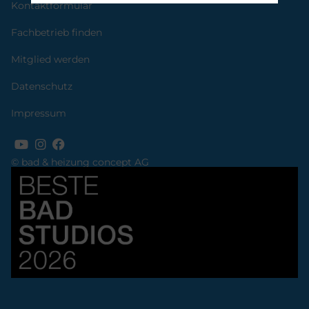
Kontaktformular
Fachbetrieb finden
Mitglied werden
Datenschutz
Impressum
© bad & heizung concept AG
Bild