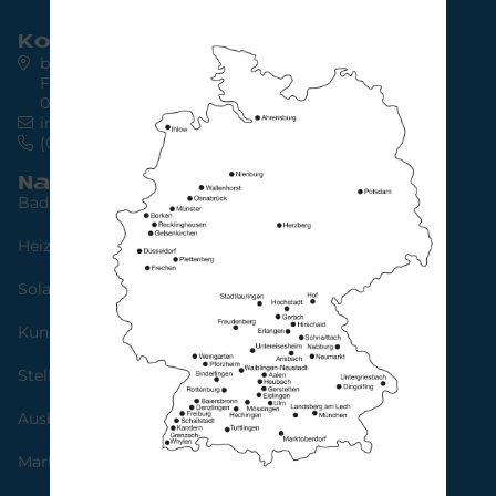
Kontakt
bad & heizung concept AG
Friedrich-Ebert-Str. 64
04109 Leipzig
info@bad-heizung.de
(0341) 30 85 45 65
Navigation
Bad
Heizung
Solarstrom
Kundendienst
Stellenangebote
Ausbildung
Marken