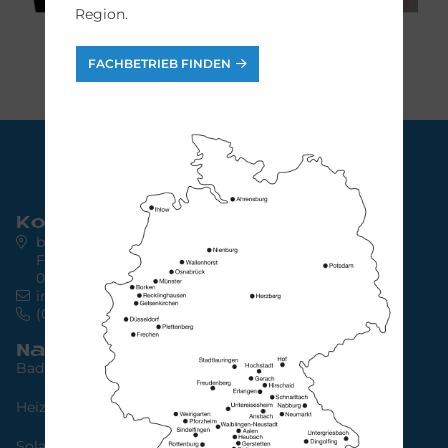
Region.
FACHBETRIEB FINDEN
Kontakt
bad & heizung concept AG
Friedrich-Ebert-Str. 64
04109 Leipzig
info@bad-heizung.de
(0341) 30 85 45 65
Navigation
Bad
Heizung
Solarstrom