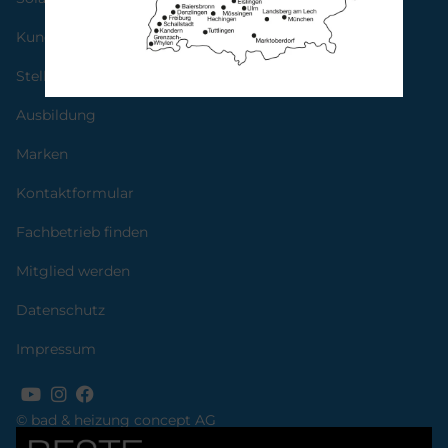
Kundendienst
Stellenangebote
Ausbildung
Marken
Kontaktformular
Fachbetrieb finden
Mitglied werden
Datenschutz
Impressum
© bad & heizung concept AG
Bild