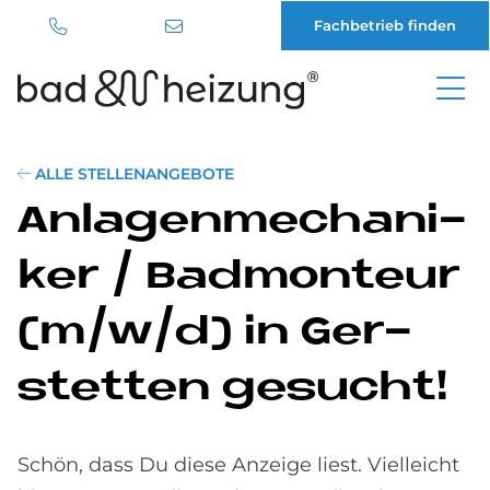
Fachbetrieb finden
Direkt
zum
Inhalt
ALLE STELLENANGEBOTE
An­la­gen­me­cha­ni­
ker / Bad­mon­teur
(m/w/d) in Ger­
stet­ten ge­su­cht!
Schön, dass Du diese Anzeige liest. Vielleicht