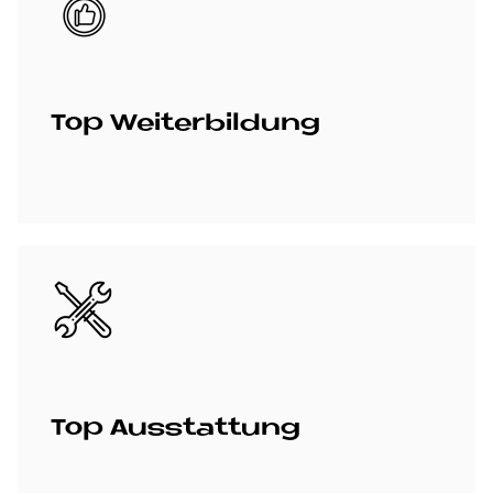
Top Wei­ter­bil­dung
Bild
Top Aus­stat­tung