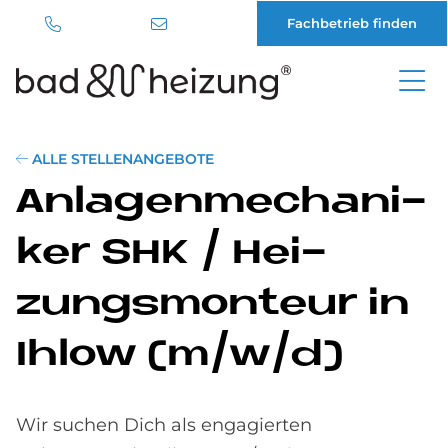
Fachbetrieb finden
Direkt
zum
Inhalt
ALLE STELLENANGEBOTE
An­la­gen­me­cha­ni­
ker SHK / Hei­
zungs­mon­teur in
Ihlow (m/w/d)
Wir suchen Dich als engagierten