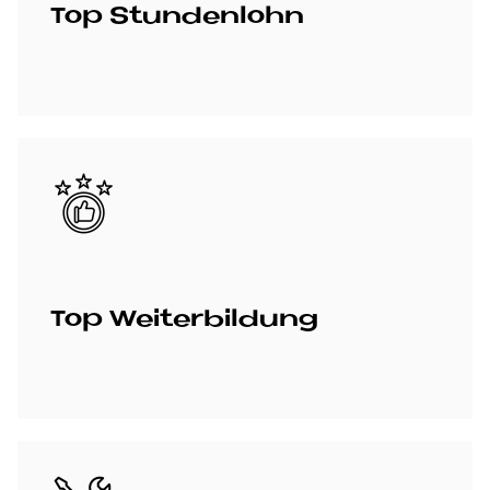
Top Stun­den­lohn
Bild
Top Wei­ter­bil­dung
Bild