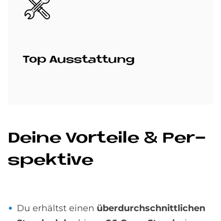
Top Aus­stat­tung
De­i­ne Vor­teile & Per­
spek­ti­ve
Du erhältst einen
überdurchschnittlichen