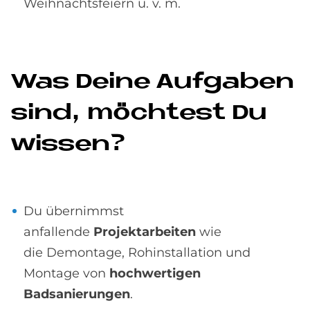
Weihnachtsfeiern u. v. m.
Was De­i­ne Auf­ga­ben
sind, möch­test Du
wis­sen?
Du übernimmst
anfallende
Projektarbeiten
wie
die Demontage, Rohinstallation und
Montage von
hochwertigen
Badsanierungen
.