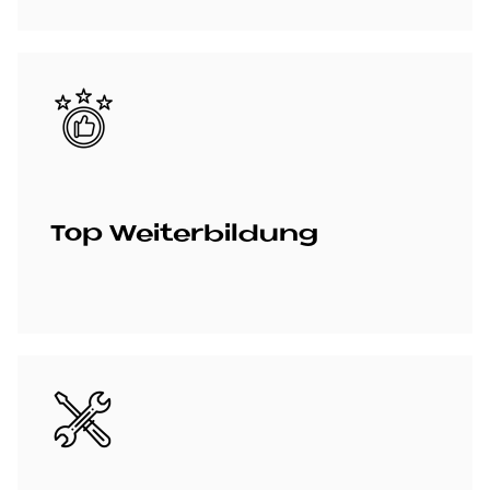
Bild
Top Wei­ter­bil­dung
Bild