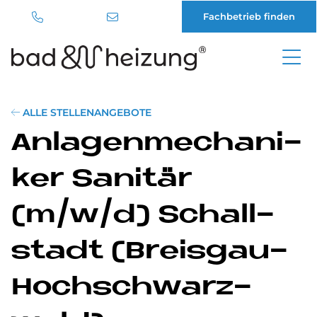
Fachbetrieb finden
Direkt
zum
Inhalt
ALLE STELLENANGEBOTE
An­la­gen­me­cha­ni­
ker Sa­ni­tär
(m/w/d) Schall­
sta­dt (Breis­gau-
Hoch­schwarz­