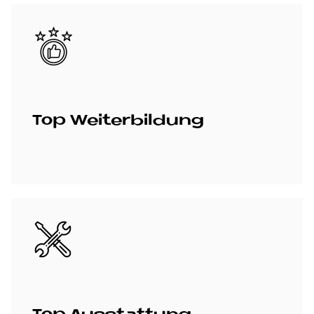
Bild
Top Wei­ter­bil­dung
Bild