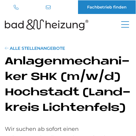
Fachbetrieb finden
Direkt
zum
Inhalt
ALLE STELLENANGEBOTE
An­la­gen­me­cha­ni­
ker SHK (m/w/d)
Hoch­sta­dt (Land­
kreis Lich­ten­fels)
Wir suchen ab sofort einen