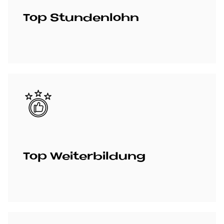
Top Stun­den­lohn
Bild
Top Wei­ter­bil­dung