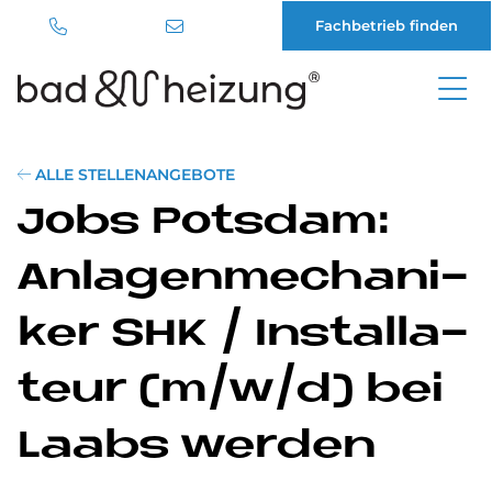
Fachbetrieb finden
Direkt
zum
Inhalt
ALLE STELLENANGEBOTE
Jobs Pots­dam:
An­la­gen­me­cha­ni­
ker SHK / In­stal­la­
teur (m/w/d) bei
La­a­bs wer­den