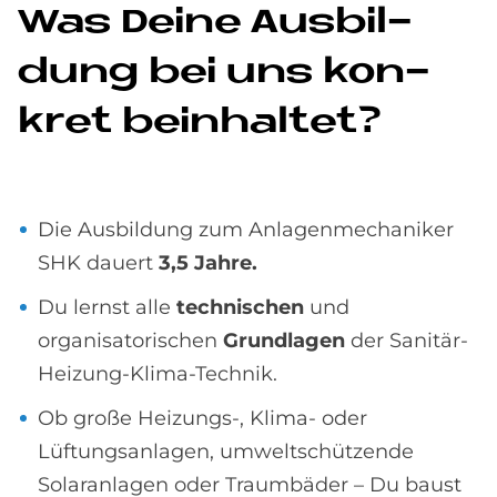
Was De­i­ne Aus­bil­
dung bei uns kon­
kret be­inhal­tet?
Die Ausbildung zum Anlagenmechaniker
SHK dauert
3,5 Jahre.
Du lernst alle
technischen
und
organisatorischen
Grundlagen
der Sanitär-
Heizung-Klima-Technik.
Ob große Heizungs-, Klima- oder
Lüftungsanlagen, umweltschützende
Solaranlagen oder Traumbäder – Du baust