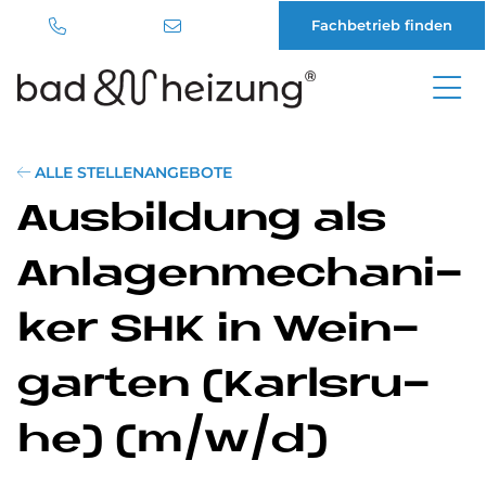
Fachbetrieb finden
Direkt
zum
Inhalt
ALLE STELLENANGEBOTE
Aus­bil­dung als
An­la­gen­me­cha­ni­
ker SHK in Wein­
gar­ten (Karls­ru­
he) (m/w/d)