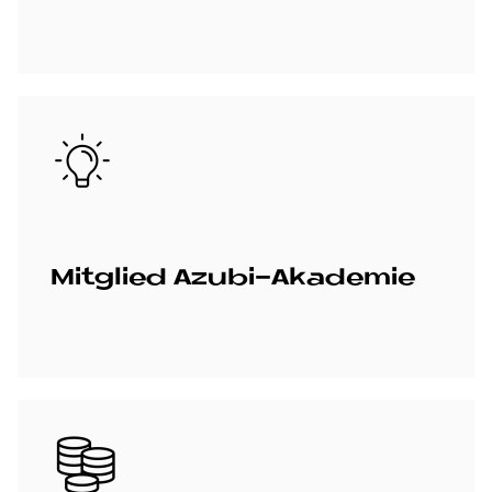
Bild
Mit­glied Azu­bi-Aka­de­mie
Bild