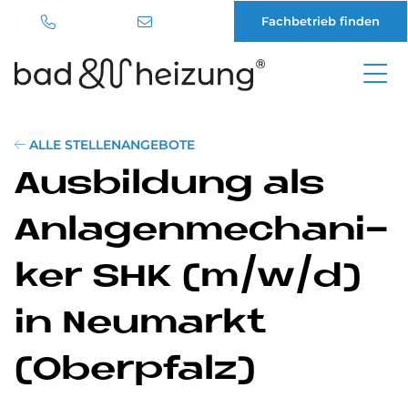
Fachbetrieb finden
Direkt
zum
Inhalt
ALLE STELLENANGEBOTE
Aus­bil­dung als
An­la­gen­me­cha­ni­
ker SHK (m/w/d)
in Neu­mar­kt
(Ober­pfalz)