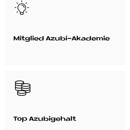
Bild
Mit­glied Azu­bi-Aka­de­mie
Bild
Top Azu­bi­ge­halt