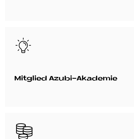
Bild
Mit­glied Azu­bi-Aka­de­mie
Bild