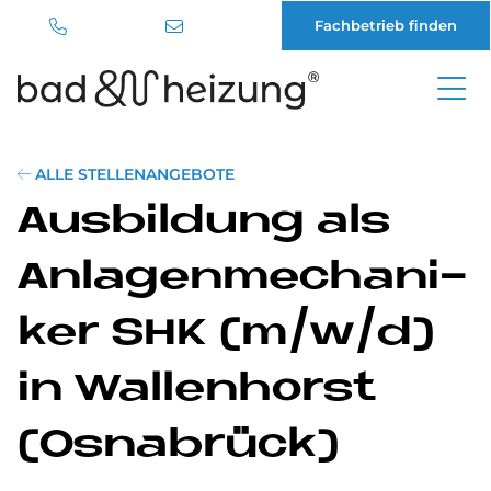
Fachbetrieb finden
Direkt
zum
Inhalt
ALLE STELLENANGEBOTE
Aus­bil­dung als
An­la­gen­me­cha­ni­
ker SHK (m/w/d)
in Wal­len­horst
(Os­na­brück)