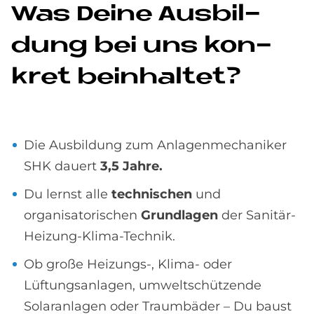
Was De­i­ne Aus­bil­
dung bei uns kon­
kret be­inhal­tet?
Die Ausbildung zum Anlagenmechaniker
SHK dauert
3,5 Jahre.
Du lernst alle
technischen
und
organisatorischen
Grundlagen
der Sanitär-
Heizung-Klima-Technik.
Ob große Heizungs-, Klima- oder
Lüftungsanlagen, umweltschützende
Solaranlagen oder Traumbäder – Du baust