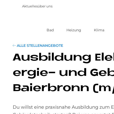
Aktuelles
über uns
Bad
Heizung
Klima
Direkt
zum
Inhalt
ALLE STELLENANGEBOTE
Aus­bil­dung Ele
er­gie- und Ge­b
Bai­er­bronn (
Du willst eine praxisnahe Ausbildung zum El