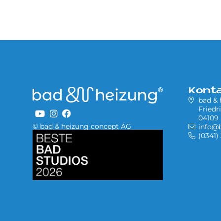
Kont
bad &
Friedr
04109 
© bad & heizung concept AG
info@
Bild
(0341)