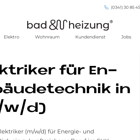
(0341) 30 85 45
Elektro
Wohnraum
Kundendienst
Jobs
k­tri­ker für En­
äu­de­tech­nik in
m/w/d)
ektriker (m/w/d) für Energie- und