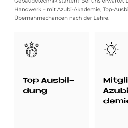
Gebäudetechnik starten? Bei uns erwartet D
Handwerk – mit Azubi-Akademie, Top-Ausb
Übernahmechancen nach der Lehre.
Bild
Bild
Top Aus­bil­
Mit­gl
dung
Azu­b
de­mi