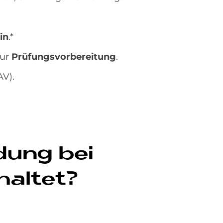
in
.*
zur
Prüfungsvorbereitung
.
V).
­dung bei
hal­tet?