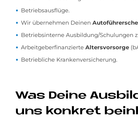
Betriebsausflüge.
Wir übernehmen Deinen
Autoführersche
Betriebsinterne Ausbildung/Schulungen 
Arbeitgeberfinanzierte
Altersvorsorge
(bA
Betriebliche Krankenversicherung.
Was De­i­ne Aus­bil
uns kon­kret be­in