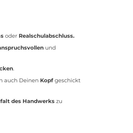
ss
oder
Realschulabschluss.
anspruchsvollen
und
cken
.
rn auch Deinen
Kopf
geschickt
lfalt des Handwerks
zu