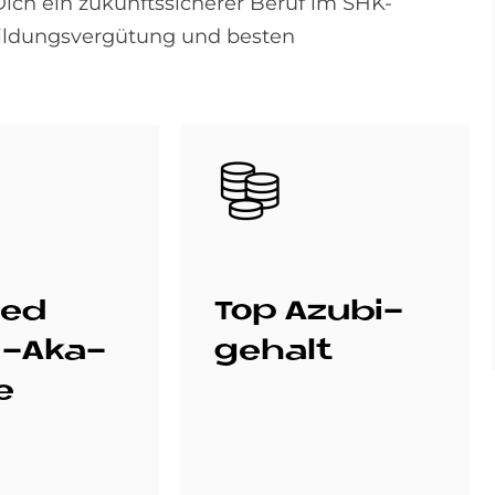
ich ein zukunftssicherer Beruf im SHK-
ildungsvergütung und besten
Bild
ied
Top Azu­bi­
i-Aka­
ge­halt
e