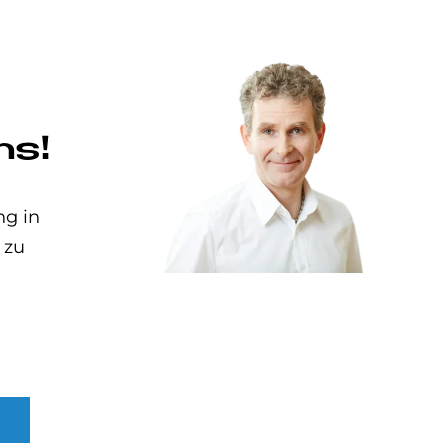
ns!
ng in
 zu