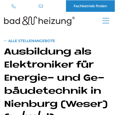
Fachbetrieb finden
Direkt
zum
Inhalt
ALLE STELLENANGEBOTE
Aus­bil­dung als
Elek­tro­ni­ker für
En­er­gie- und Ge­
bäu­de­tech­nik in
Nien­burg (We­ser)