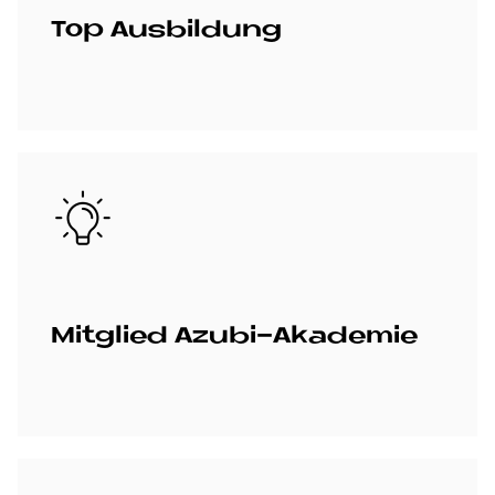
Top Aus­bil­dung
Bild
Mit­glied Azu­bi-Aka­de­mie