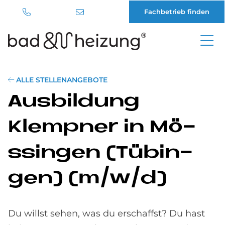
Fachbetrieb finden
Direkt
zum
Inhalt
ALLE STELLENANGEBOTE
Aus­bil­dung
Klemp­ner in Mö­
ssin­gen (Tü­bin­
gen) (m/w/d)
Du willst sehen, was du erschaffst? Du hast