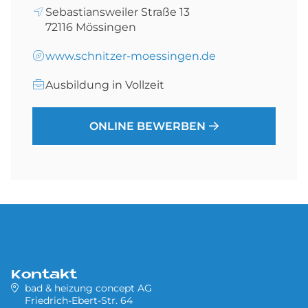
Sebastiansweiler Straße 13
72116
Mössingen
www.schnitzer-moessingen.de
Ausbildung in Vollzeit
ONLINE BEWERBEN
Kontakt
bad & heizung concept AG
Friedrich-Ebert-Str. 64