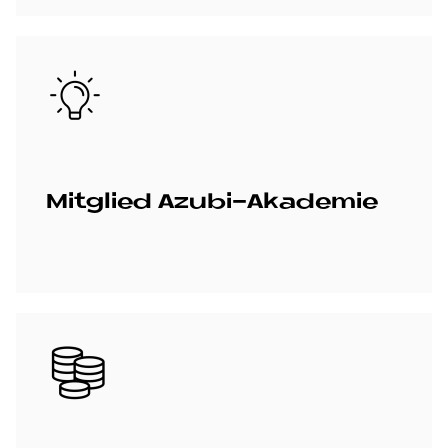
Bild
Mit­glied Azu­bi-Aka­de­mie
Bild