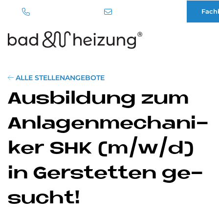
Fach
Direkt
zum
Inhalt
ALLE STELLENANGEBOTE
Aus­bil­dung zum
An­la­gen­me­cha­ni­
ker SHK (m/w/d)
in Ger­stet­ten ge­
su­cht!