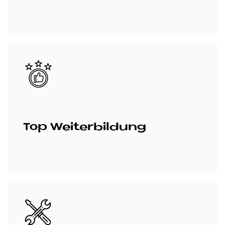
Bild
Top Wei­ter­bil­dung
Bild