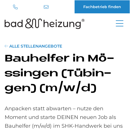
Fachbetrieb finden
Direkt
zum
Inhalt
ALLE STELLENANGEBOTE
Bau­hel­fer in Mö­
ssin­gen (Tü­bin­
gen) (m/w/d)
Anpacken statt abwarten – nutze den
Moment und starte DEINEN neuen Job als
Bauhelfer (m/w/d) im SHK-Handwerk bei uns