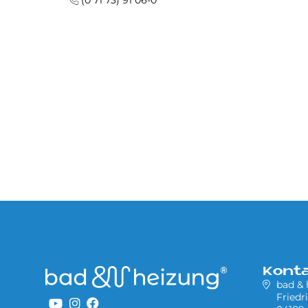
(0 71 73) 91 06-0
Kont
bad &
Friedr