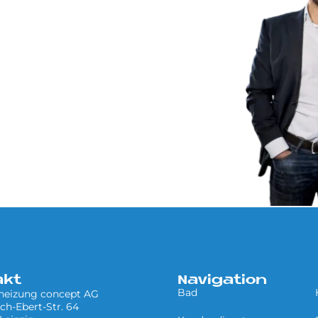
akt
Navigation
Bad
 heizung concept AG
ich-Ebert-Str. 64