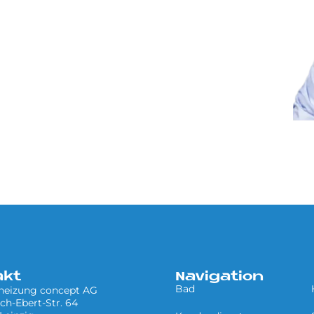
akt
Navigation
Bad
 heizung concept AG
ich-Ebert-Str. 64