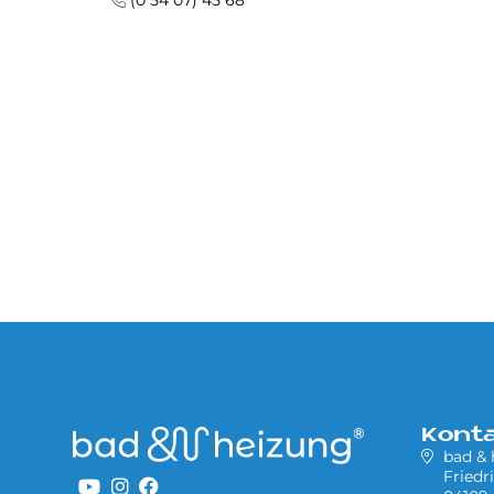
(0 54 07) 45 68
Kont
bad &
Friedr