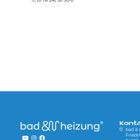
(0 76 24) 50 50-0
Kont
bad &
Friedr