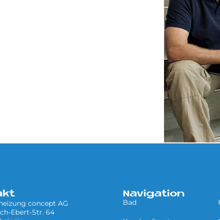
akt
Navigation
Bad
 heizung concept AG
ich-Ebert-Str. 64