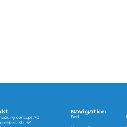
akt
Navigation
Bad
 heizung concept AG
ich-Ebert-Str. 64