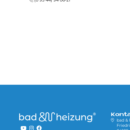
(0 95 44) 94 06-21
Kont
bad &
Friedr