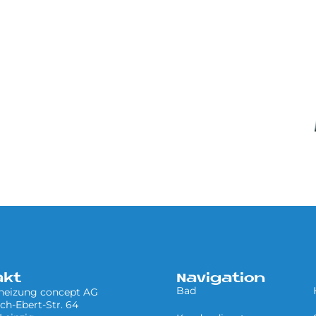
akt
Navigation
Bad
 heizung concept AG
ich-Ebert-Str. 64