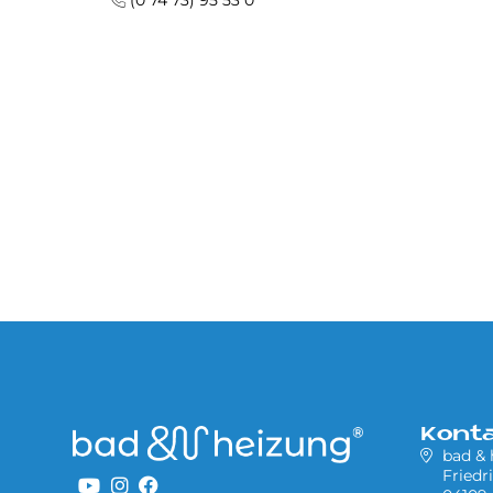
(0 74 73) 95 53 0
Kont
bad &
Friedr