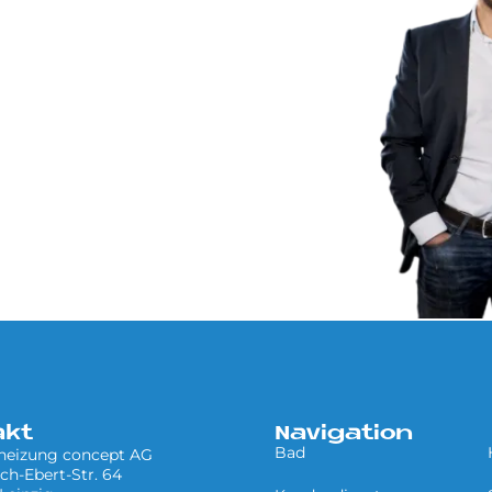
akt
Navigation
Bad
 heizung concept AG
ich-Ebert-Str. 64