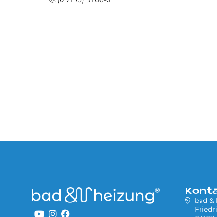
(0 71 73) 91 06-0
Kont
bad &
Friedr