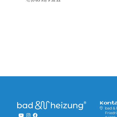
(0 85 93) 9 32 22
Kont
bad &
Friedr