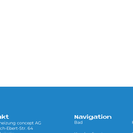
akt
Navigation
Bad
 heizung concept AG
ich-Ebert-Str. 64