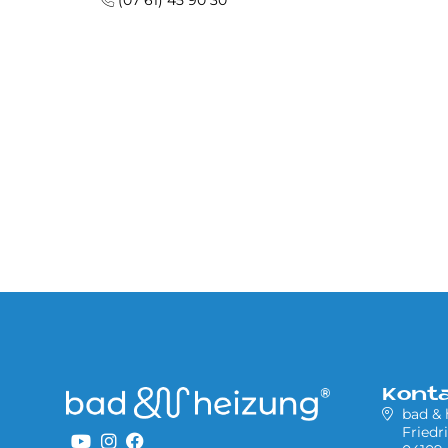
(07 61) 45 90 30
Kont
bad &
Friedr