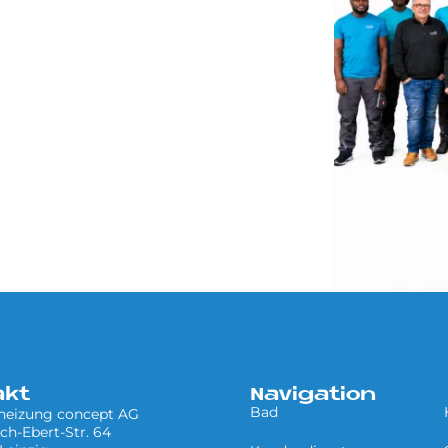
akt
Navigation
Bad
 heizung concept AG
ich-Ebert-Str. 64